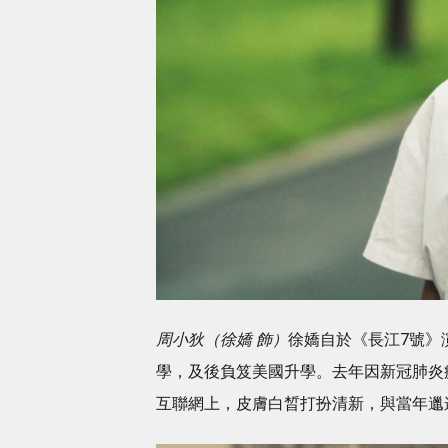
周小狄（徐嬌 飾）
徐嬌自於《長江7號》
學，及後負笈美國升學。去年因新冠肺炎
互聯網上，皮膚白晳打扮清新，與當年邋