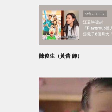
celeb family
江若琳被封
「Playgroup
爆兒子8個月大
至日」全爆滿 ！
BB必懂6大技能
陳俊生（黃蕾 飾）