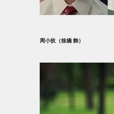
周小狄（徐嬌 飾）