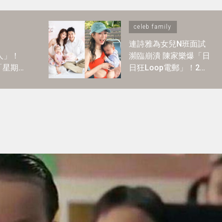
celeb family
連詩雅為女兒N班面試
達人」！
瀕臨崩潰 陳家樂爆「日
「星期一
日狂Loop電郵」！2歲
1-2歲
讀N班是必須？3大選校
神準則＋面試必中秘訣