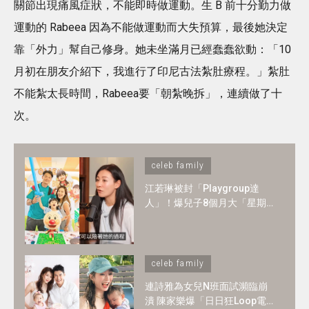
關節出現痛風症狀，不能即時做運動。生 B 前十分勤力做
運動的 Rabeea 因為不能做運動而大失預算，最後她決定
靠「外力」幫自己修身。她未坐滿月已經蠢蠢欲動：「10
月初在朋友介紹下，我進行了印尼古法紮肚療程。」紮肚
不能紮太長時間，Rabeea要「朝紮晚拆」，連續做了十
次。
celeb family
江若琳被封「Playgroup達
人」！爆兒子8個月大「星期
一至日」全爆滿 ！1-2歲BB必
懂6大技能
celeb family
連詩雅為女兒N班面試瀕臨崩
潰 陳家樂爆「日日狂Loop電