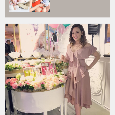
郵」！2歲讀N班是必須？3大
選校神準則＋面試必中秘訣