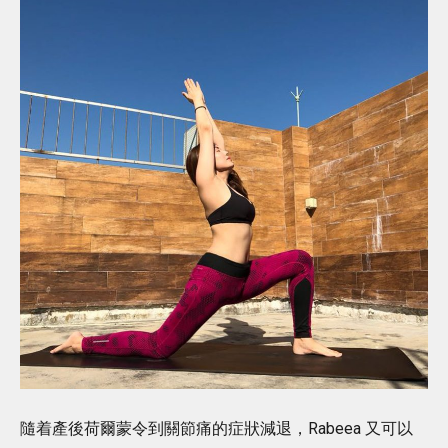
隨着產後荷爾蒙令到關節痛的症狀減退，Rabeea 又可以