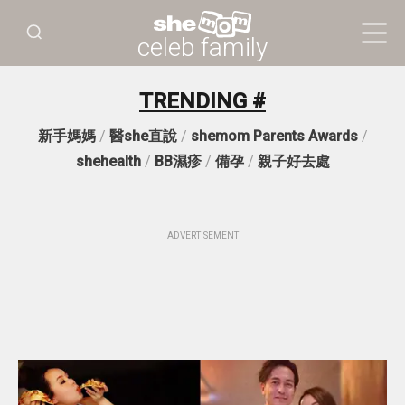
celeb family
TRENDING #
新手媽媽
/
醫she直說
/
shemom Parents Awards
/
shehealth
/
BB濕疹
/
備孕
/
親子好去處
ADVERTISEMENT