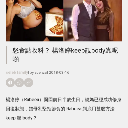
怒食點收科？ 楊洛婷keep靚body靠呢
啲
celeb family
| by
sue wai
|
2018-03-16
楊洛婷（Rabeea）囡囡前日半歲生日，靚媽已經成功修身
回復狀態，餵母乳堅拒節食的 Rabeea 到底用甚麼方法
keep 靚 body？