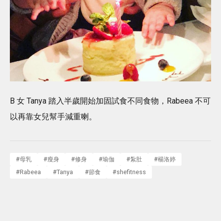
B 女 Tanya 踏入半歲開始加固試食不同食物，Rabeea 不可
以再靠女兒幫手減重喇。
#
母乳
#
瘦身
#
修身
#
瑜伽
#
紮肚
#
楊洛婷
#
Rabeea
#
Tanya
#
節食
#
shefitness