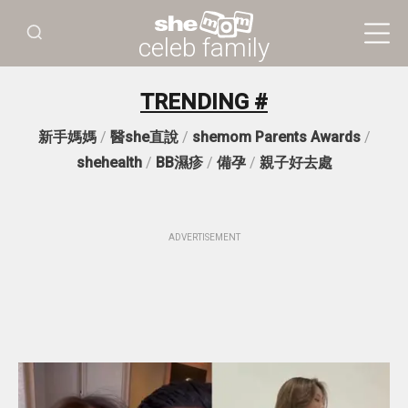
celeb family
TRENDING #
新手媽媽
/
醫she直說
/
shemom Parents Awards
/
shehealth
/
BB濕疹
/
備孕
/
親子好去處
ADVERTISEMENT