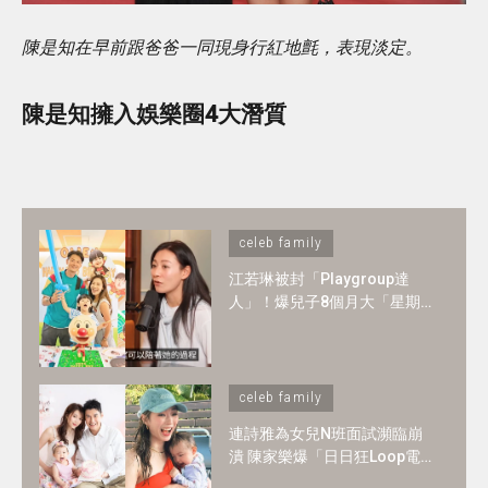
陳是知在早前跟爸爸一同現身行紅地氈，表現淡定。
陳是知擁入娛樂圈4大潛質
celeb family
江若琳被封「Playgroup達
人」！爆兒子8個月大「星期
一至日」全爆滿 ！1-2歲BB必
懂6大技能
celeb family
連詩雅為女兒N班面試瀕臨崩
潰 陳家樂爆「日日狂Loop電
郵」！2歲讀N班是必須？3大