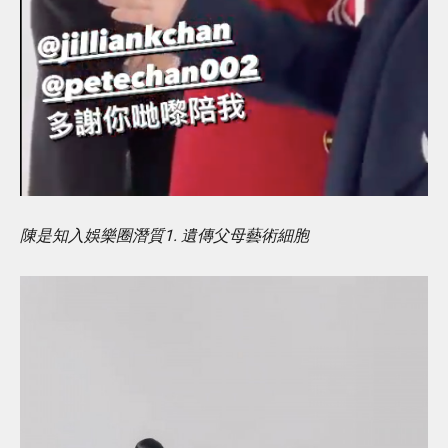
陳是知入娛樂圈潛質1. 遺傳父母藝術細胞