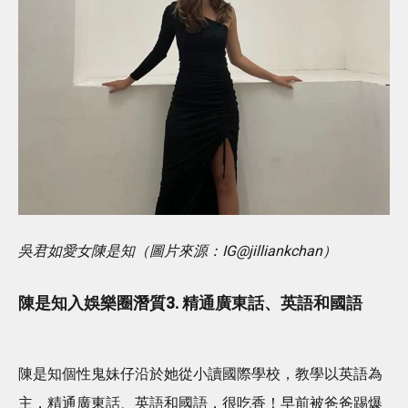
吳君如愛女陳是知（圖片來源：IG@jilliankchan）
陳是知入娛樂圈潛質3. 精通廣東話、英語和國語
陳是知個性鬼妹仔沿於她從小讀國際學校，教學以英語為
主，精通廣東話、英語和國語，很吃香！早前被爸爸踢爆