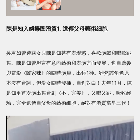
選校神準則＋面試必中秘訣
陳是知入娛樂圈潛質1. 遺傳父母藝術細胞
吳君如曾透露女兒陳是知甚有表現慾，喜歡演戲和唱歌跳
舞。陳是知曾坦言有意向藝術和表演方面發展，也自薦參
與電影《闔家辣》的臨時演員，出鏡1秒。雖然該角色原
本沒有台詞，但愛女臨時發揮，自創對白！去年11月，陳
是知更首次演出舞台劇《不，完美》，又唱又跳，吸收經
驗，完全遺傳自父母的藝術細胞，絕對有潛質當星三代！