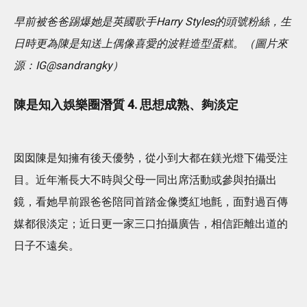
早前被爸爸踢爆她是英國歌手Harry Styles的頭號粉絲，生
日時更為陳是知送上偶像喜愛的波鞋造型蛋糕。（圖片來
源：IG@sandrangky）
陳是知入娛樂圈潛質 4. 思想成熟、夠淡定
囡囡陳是知擁有後天優勢，從小到大都在鎂光燈下備受注
目。近年漸長大不時與父母一同出席活動或參與拍攝出
鏡，看她早前跟爸爸陪同首踏金像獎紅地氈，面對過百傳
媒都很淡定；近日更一家三口拍攝廣告，相信距離出道的
日子不遠矣。