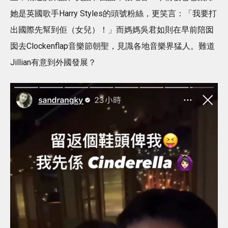
她是英國歌手Harry Styles的頭號粉絲，更笑言：「我要打
出國際先幫到佢（女兒）！」而媽媽吳君如則在早前陪囡
囡去Clockenflap音樂節朝聖，見識各地音樂界猛人。難道
Jillian有意到外國發展？