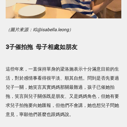
（圖片來源：IG@isabella.leong）
3子催拍拖 母子相處如朋友
這些年來，一直保持單身的梁洛施表示十分滿意目前的生
活，對於感情事看得很平淡、順其自然。問到是否先要過
兒子一關，她笑言其實媽媽那關最難過，孩子已催她拍
拖，笑言與兒子關係既是朋友、又是媽媽角色，但她有要
求兒子拍拖要向她匯報，但他們不會講，她也想兒子問她
意見，寧願他們甚麼也跟媽媽說。