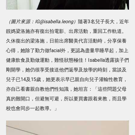
（圖片來源：IG@isabella.leong）
隨著3名兒子長大，近年
靚媽梁洛施亦有復出拍電影、出席活動，重回工作軌道。
久休復出的梁洛施，日前出席醫美代言活動時，分享保養
心得，她除了勤力做facial外，更認為盡量早睡早起，加上
健康飲食及勤做運動，難怪狀態極佳！Isabella透露孩子們
剛開學，她仍很享受接送他們返學及放學的時刻，當談及
兒子已14及15歲，她更表示早已親自向兒子灌輸性教育，
亦自己看書親自教他們性知識，她坦言：「這些問題父母
真的難開口，但避無可避，所以要買書跟着來教，而且學
校也會同步一起教導。」