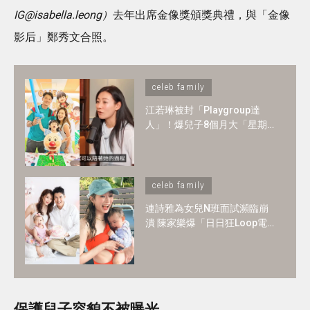
IG@isabella.leong）
去年出席金像獎頒獎典禮，與「金像
影后」鄭秀文合照。
celeb family
江若琳被封「Playgroup達
人」！爆兒子8個月大「星期
一至日」全爆滿 ！1-2歲BB必
懂6大技能
celeb family
連詩雅為女兒N班面試瀕臨崩
潰 陳家樂爆「日日狂Loop電
郵」！2歲讀N班是必須？3大
選校神準則＋面試必中秘訣
保護兒子容貌不被曝光