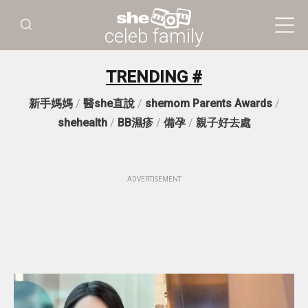
celeb family
TRENDING #
新手媽媽
/
醫she直說
/
shemom Parents Awards
/
shehealth
/
BB濕疹
/
備孕
/
親子好去處
ADVERTISEMENT