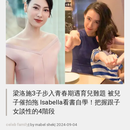
梁洛施3子步入青春期遇育兒難題 被兒
子催拍拖 Isabella看書自學！把握跟子
女談性的4階段
celeb family
| by
mabel shek
|
2024-09-04