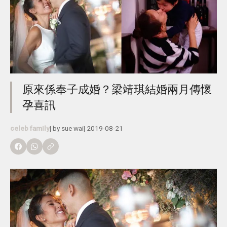
原來係奉子成婚？梁靖琪結婚兩月傳懷
孕喜訊
celeb family
| by
sue wai
|
2019-08-21