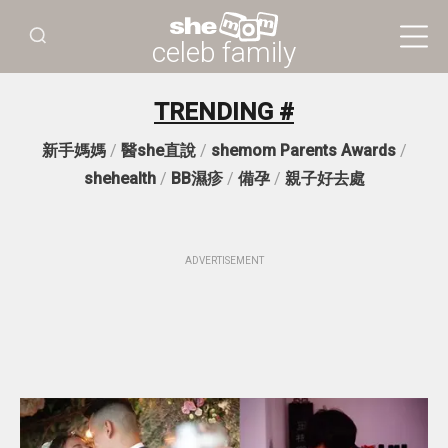
celeb family
TRENDING #
新手媽媽
/
醫she直說
/
shemom Parents Awards
/
shehealth
/
BB濕疹
/
備孕
/
親子好去處
ADVERTISEMENT