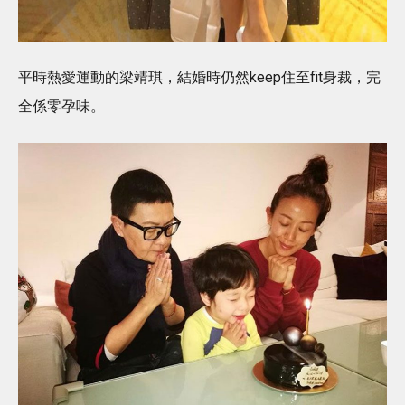
平時熱愛運動的梁靖琪，結婚時仍然keep住至fit身裁，完
全係零孕味。