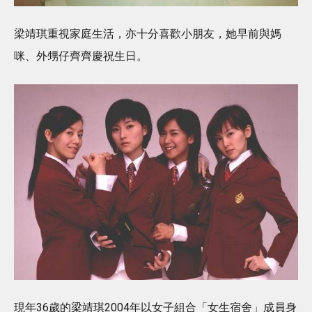
梁靖琪重視家庭生活，亦十分喜歡小朋友，她早前與媽
咪、外甥仔齊齊慶祝生日。
現年36歲的梁靖琪2004年以女子組合「女生宿舍」成員身