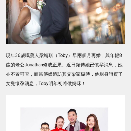
現年36歲嘅藝人梁靖琪（Toby）早兩個月再婚，與年輕8
歲的老公Jonathan修成正果。近日頻傳她已懷孕消息，她
亦不置可否，而當傳媒追訪其父梁家樹時，他親身證實了
女兒懷孕消息，Toby明年初將做媽咪！