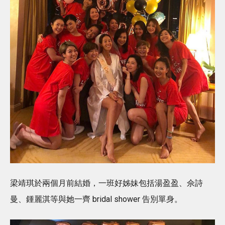
梁靖琪於兩個月前結婚，一班好姊妹包括湯盈盈、佘詩
曼、鍾麗淇等與她一齊 bridal shower 告別單身。