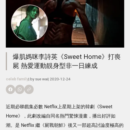
爆肌媽咪李詩英《Sweet Home》打喪
屍 熱愛運動靚身型非一日練成
celeb family
| by
sue wai
|
2020-12-24
近期必睇戲集必數 Netflix上星期上架的韓劇《Sweet
Home》，此劇改編自同名熱門驚悚漫畫，播出好評如
潮。是 Netflix 繼《屍戰朝鮮》後又一部超高討論度極高的