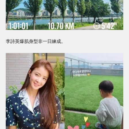
李詩英爆肌身型非一日練成。