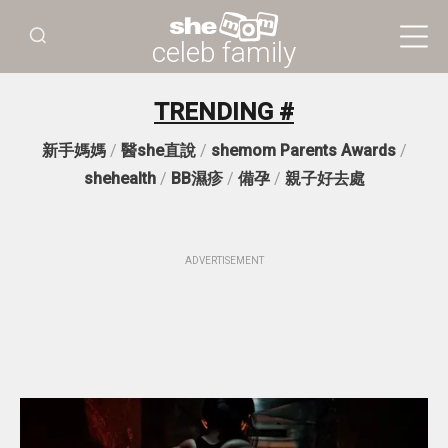
celeb family
TRENDING #
新手媽媽
/
醫she直說
/
shemom Parents Awards
/
shehealth
/
BB濕疹
/
備孕
/
親子好去處
ADVERTISEMENT