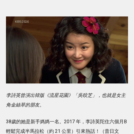
李詩英曾演出韓版《流星花園》「吳旼芝」，也就是女主
角金絲草的朋友。
38歲的她是新手媽媽一名。2017 年，李詩英陀住六個月B
輕鬆完成半馬拉松（約 21 公里）引來熱話！（昔日文