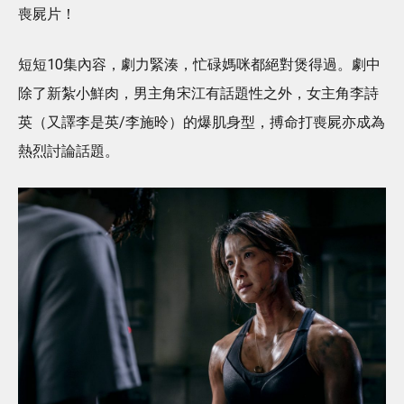
喪屍片！
短短10集內容，劇力緊湊，忙碌媽咪都絕對煲得過。劇中
除了新紮小鮮肉，男主角宋江有話題性之外，女主角李詩
英（又譯李是英/李施昤）的爆肌身型，搏命打喪屍亦成為
熱烈討論話題。