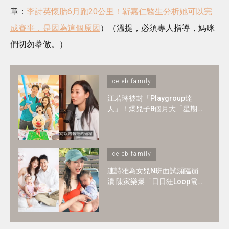
章：
李詩英懷胎6月跑20公里！靳嘉仁醫生分析她可以完
成賽事，是因為這個原因
）（溫提，必須專人指導，媽咪
們切勿摹倣。）
celeb family
江若琳被封「Playgroup達
人」！爆兒子8個月大「星期
一至日」全爆滿 ！1-2歲BB必
懂6大技能
celeb family
連詩雅為女兒N班面試瀕臨崩
潰 陳家樂爆「日日狂Loop電
郵」！2歲讀N班是必須？3大
選校神準則＋面試必中秘訣