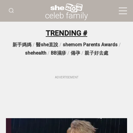
celeb family
TRENDING #
新手媽媽
/
醫she直說
/
shemom Parents Awards
/
shehealth
/
BB濕疹
/
備孕
/
親子好去處
ADVERTISEMENT