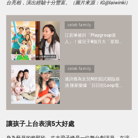
台亮相，演出經驗十分豐富。（圖片來源：IG@laiwinki）
celeb family
江若琳被封「Playgroup達
人」！爆兒子8個月大「星期
一至日」全爆滿 ！1-2歲BB必
懂6大技能
celeb family
連詩雅為女兒N班面試瀕臨崩
潰 陳家樂爆「日日狂Loop電
郵」！2歲讀N班是必須？3大
選校神準則＋面試必中秘訣
讓孩子上台表演5大好處
身為藝員的賴慰玲，丈夫梁子峰是一位舞台劇演員。在演