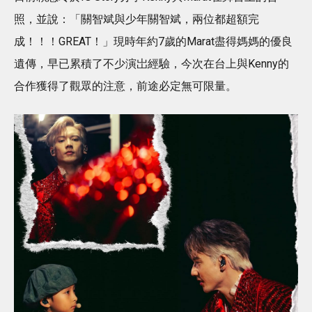
照，並說：「關智斌與少年關智斌，兩位都超額完
成！！！GREAT！」現時年約7歲的Marat盡得媽媽的優良
遺傳，早已累積了不少演岀經驗，今次在台上與Kenny的
合作獲得了觀眾的注意，前途必定無可限量。