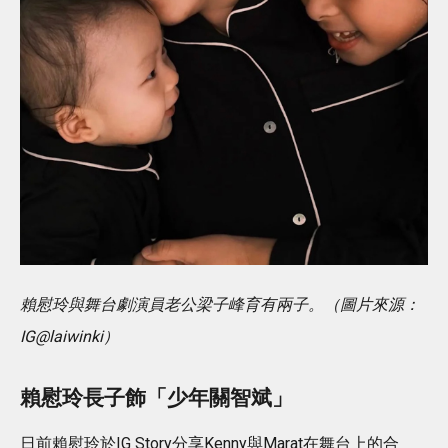
賴慰玲與舞台劇演員老公梁子峰育有兩子。（圖片來源：
IG@laiwinki）
賴慰玲長子飾「少年關智斌」
日前賴慰玲於IG Story分享Kenny與Marat在舞台上的合