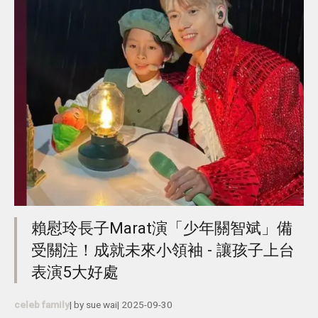
賴慰玲長子Marat演「少年關智斌」備
受關注！成就未來小領袖 - 讓孩子上台
表演5大好處
celeb family
| by
sue wai
|
2025-09-30