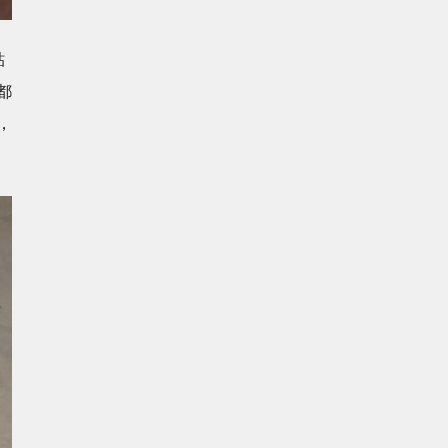
貼
都
，