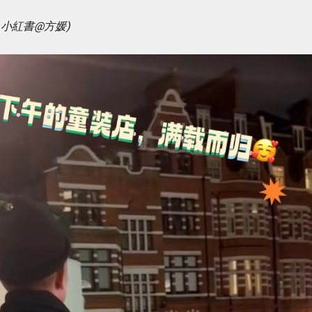
小紅書@方媛)