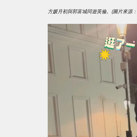
方媛月初與郭富城同遊英倫。(圖片來源：