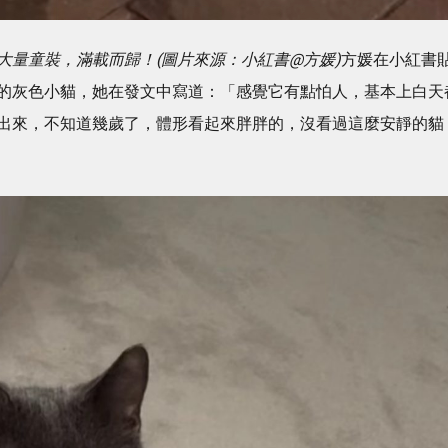
大量童裝，滿載而歸！(圖片來源：小紅書@方媛)
方媛在小紅書
的灰色小貓，她在發文中寫道：「感覺它有點怕人，基本上白天
出來，不知道幾歲了，體形看起來胖胖的，沒看過這麼安靜的貓