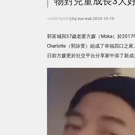
物對兒童成長3大
celeb family
| by
sue wai
|
2024-10-10
郭富城與37歲老婆方媛（Moka）於201
Charlotte（郭詠萱）組成了幸福四
日前方媛更於社交平台分享家中添了新成