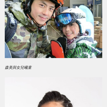
森美與女兒曦童