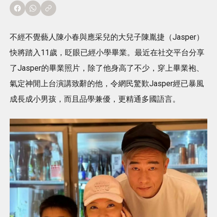
不經不覺藝人陳小春與應采兒的大兒子陳胤捷（Jasper）
快將踏入11歲，眨眼已經小學畢業。最近在社交平台分享
了Jasper的畢業照片，除了他身高了不少，穿上畢業袍、
氣定神閒上台演講致辭的他，令網民驚歎Jasper經已暴風
成長成小男孩，而且品學兼優，更精通多國語言。