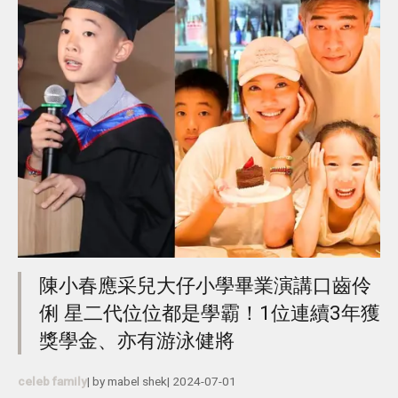
陳小春應采兒大仔小學畢業演講口齒伶
俐 星二代位位都是學霸！1位連續3年獲
獎學金、亦有游泳健將
celeb family
| by
mabel shek
|
2024-07-01