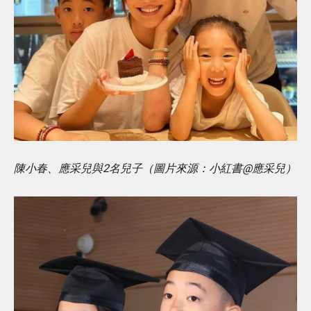
陳小春、應采兒與2名兒子（圖片來源：小紅書@應采兒）