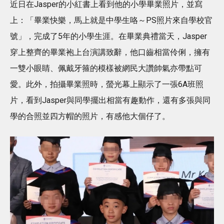
近日在Jasper的小紅書上看到他的小學畢業照片，並寫
上：「畢業快樂，馬上就是中學生咯～PS照片來自學校官
號」，完成了5年的小學生涯。在畢業典禮當天，Jasper
穿上整齊的畢業袍上台演講致辭，他口齒相當伶俐，擁有
一雙小眼睛、佩戴牙箍的模樣被網民大讚帥氣亦帶點可
愛。此外，拍攝畢業照時，螢光幕上顯示了一張6A班照
片，看到Jasper與同學擺出相當有趣動作，還有多張與同
學的合照並四方帽的照片，有感他大個仔了。