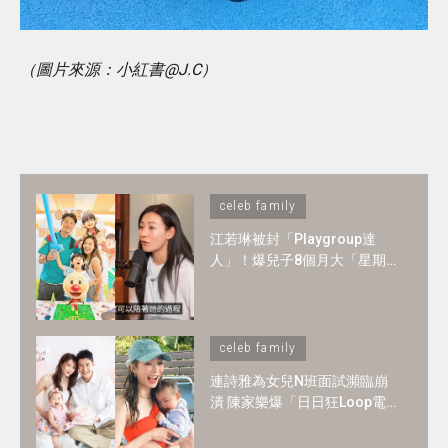
（圖片來源：小紅書@J.C）
celeb family
江若琳被封「Playgroup達
人」！爆兒子8個月大「星期
一至日」全爆滿 ！1-2歲BB必
懂6大技能
celeb family
連詩雅為女兒N班面試瀕臨崩
潰 陳家樂爆「日日狂Loop電
郵」！2歲讀N班是必須？3大
選校神準則＋面試必中秘訣