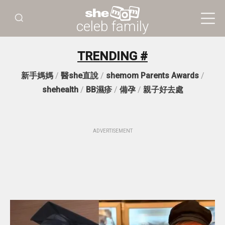
celeb family
TRENDING #
新手媽媽
/
醫she直說
/
shemom Parents Awards
/
shehealth
/
BB濕疹
/
備孕
/
親子好去處
ADVERTISEMENT