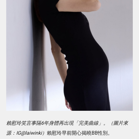
賴慰玲笑言事隔6年身體再出現「完美曲線」。（圖片來
源：IG@laiwinki）
賴慰玲早前開心揭曉BB性別。