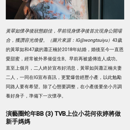
黃翠如懷孕後狀態頗佳，早前現身懷孕後首次現身公開場
合，獲讚容光煥發。（圖片來源：IG@wongtsuiyu）
43歲
的黃翠如和47歲的蕭正楠於2018年結婚，婚後至今一直恩
愛甜蜜，經常被外界催促生B。早前再被盛傳造人成功。
直至上個月，二人終於宣布好消息，黃翠如與蕭正楠夫妻
二人，一同在IG宣布喜訊，更驚爆曾經歷小產，以此勉勵
同路人要有希望。除了心態要調整，在小產後要坐小月調
養好身子，準備下一次懷孕。
演藝圈蛇年BB (3) TVB上位小花何依婷將做
新手媽媽