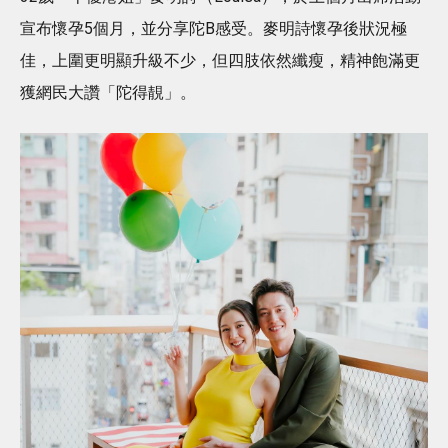
宣布懷孕5個月，並分享陀B感受。麥明詩懷孕後狀況極
佳，上圍更明顯升級不少，但四肢依然纖瘦，精神飽滿更
獲網民大讚「陀得靚」。