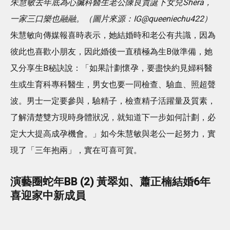
朱慧敏去年底為心臟科醫生老公陳良貴誕下女兒Shera，
一家三口樂也融融。（圖片來源：IG@queeniechu422）
朱慧敏向傳媒報喜時表示，她結婚時和老公有共識，因為
彼此也喜歡小朋友，因此婚後一直積極為生B做準備，她
又分享生B秘訣說：「如果計劃懷孕，要盡快約見婦科醫
生或生育科專科醫生，男女也要一同檢查、驗血、照超聲
波。男士一定要參與，驗精子，檢查精子活躍量及質素，
了解清楚雙方現時身體狀况，就知道下一步如何計劃，必
定大大提高成孕機會。」如今朱慧敏與老公一起努力，實
現了「三年抱兩」，實在可喜可賀。
演藝圈蛇年BB (2) 黃翠如、蕭正楠結婚6年
喜迎家中新成員