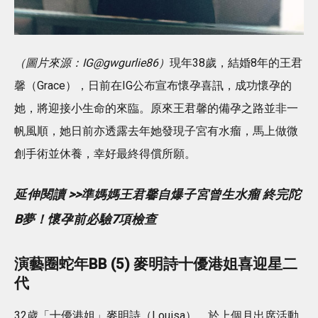
（圖片來源：IG@gwgurlie86）
現年38歲，結婚8年的王君
馨（Grace），日前在IG公布宣布懷孕喜訊，成功懷孕的
她，將迎接小生命的來臨。原來王君馨的備孕之路並非一
帆風順，她日前亦透露去年她發現子宮有水瘤，馬上做微
創手術並休養，幸好最終得償所願。
延伸閱讀 >>準媽媽王君馨自爆子宮曾生水瘤 終完陀
B夢！懷孕前必驗7項檢查
演藝圈蛇年BB (5) 麥明詩十優港姐喜迎星二
代
32歲「十優港姐」麥明詩（Louisa），於上個月出席活動