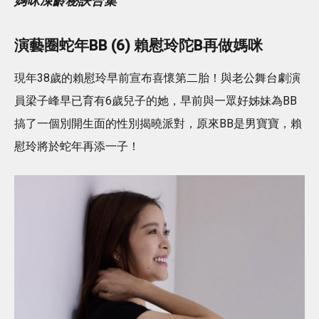
媽咪凍齡秘訣合集
演藝圈蛇年BB (6) 賴慰玲陀B再做媽咪
現年38歲的賴慰玲早前宣布喜懷第二胎！與老公舞台劇演
員梁子峰早已育有6歲兒子的她，早前與一眾好姊妹為BB
搞了一個別開生面的性別揭曉派對，原來BB是男寶寶，賴
慰玲將於蛇年再添一子！