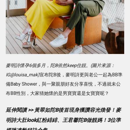
麥明詩懷孕6個多月，陀B依然keep住靚。(圖片來源：
IG@louisa_mak)
宣布陀B後，麥明詩更與老公一起為BB準
備Baby Shower，與一聚親朋好友分享喜悅，不過就未公
布BB性別，大家猜她懷的是男寶寶還是女寶寶呢？
延伸閱讀 >> 黃翠如陀B後首現身獲讚容光煥發！麥
明詩大肚look紅粉緋緋、王君馨陀B做靚媽！3位準