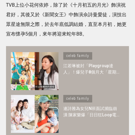
TVB上位小花何依婷，除了於《十月初五的月光》飾演祝
君好，其後又於《新聞女王》中飾演佘詩曼愛徒，演技出
眾星途無限之際，於去年底低調結婚，直至本月初，她更
宣布懷孕5個月，來年將迎來蛇年BB。
celeb family
江若琳被封「Playgroup達
人」！爆兒子8個月大「星期
一至日」全爆滿 ！1-2歲BB必
懂6大技能
celeb family
連詩雅為女兒N班面試瀕臨崩
潰 陳家樂爆「日日狂Loop電
郵」！2歲讀N班是必須？3大
選校神準則＋面試必中秘訣