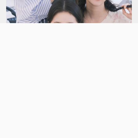
歐陽妮妮（圖上）與二妹娣娣（圖下）與細妹娜娜感情超
好。（圖片：IG@niniouyang）
香港多位女星宣布懷孕消
息之際，台灣方面也有「代表」，出身演藝世家，兩位妹
妹歐陽娣娣、歐陽娜娜均是演員的歐陽妮妮，於今年9月
宣布有喜，並獲得一眾好友送上祝福。而歐陽妮妮的姑媽
正是香港人熟識的歌手歐陽菲菲，未知歐陽妮妮的寶寶會