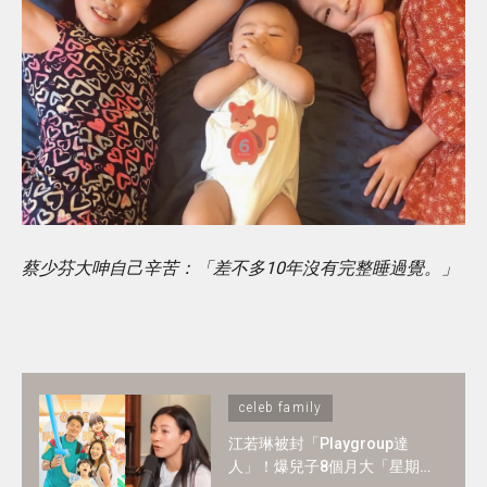
蔡少芬大呻自己辛苦：「差不多10年沒有完整睡過覺。」
celeb family
江若琳被封「Playgroup達
人」！爆兒子8個月大「星期