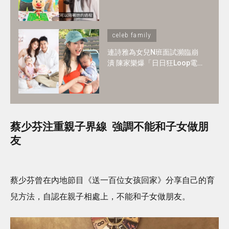
一至日」全爆滿 ！1-2歲BB必
懂6大技能
celeb family
連詩雅為女兒N班面試瀕臨崩
潰 陳家樂爆「日日狂Loop電
郵」！2歲讀N班是必須？3大
選校神準則＋面試必中秘訣
蔡少芬注重親子界線 強調不能和子女做朋
友
蔡少芬曾在內地節目《送一百位女孩回家》分享自己的育
兒方法，自認在親子相處上，不能和子女做朋友。