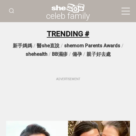
celeb family
TRENDING #
新手媽媽
/
醫she直說
/
shemom Parents Awards
/
shehealth
/
BB濕疹
/
備孕
/
親子好去處
ADVERTISEMENT