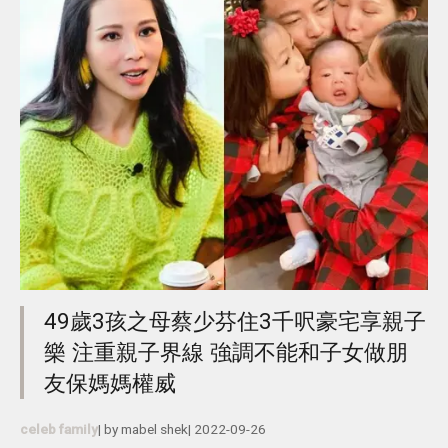
49歲3孩之母蔡少芬住3千呎豪宅享親子
樂 注重親子界線 強調不能和子女做朋
友保媽媽權威
celeb family
| by
mabel shek
|
2022-09-26