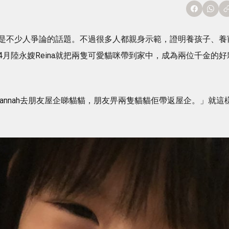
是不少人爭論的話題。不過很多人都親身示範，證明養孩子、養
月陸永嫂Reina就把兩隻可愛貓咪帶到家中，成為兩位千金的好
Hannah去朋友屋企睇貓貓，朋友畀兩隻貓貓佢帶返屋企。」就這