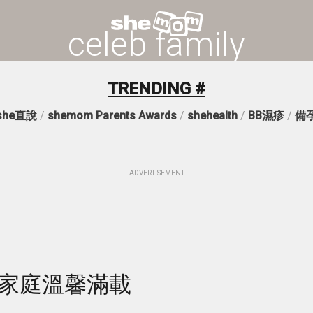
celeb family
TRENDING #
she直說
/
shemom Parents Awards
/
shehealth
/
BB濕疹
/
備
ADVERTISEMENT
貓家庭溫馨滿載