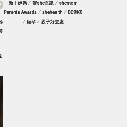
新手媽媽
/
醫she直說
/
shemom
Parents Awards
/
shehealth
/
BB濕疹
寵
/
備孕
/
親子好去處
夥
樣