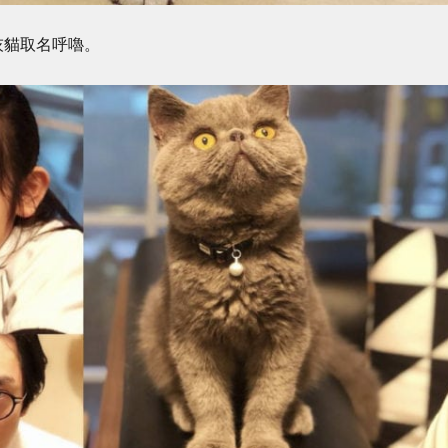
灰貓取名呼嚕。