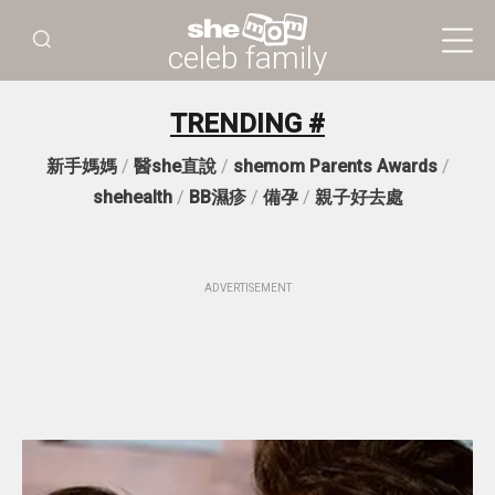
celeb family
TRENDING #
新手媽媽
/
醫she直說
/
shemom Parents Awards
/
shehealth
/
BB濕疹
/
備孕
/
親子好去處
ADVERTISEMENT