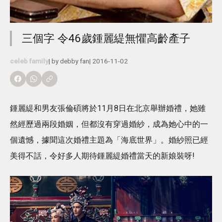
三個字 令46歲鍾麗緹無懼高齡產子
celeb family
| by
debby fan
|
2016-11-02
鍾麗緹和男友張倫碩將於11月8日在北京舉辦婚禮，她雖
然經歷過兩段婚姻，但都沒有穿過婚紗，成為她心中的一
個遺憾，據聞這次婚禮主題為「海底世界」。婚紗照已經
美得不話，令好多人期待鍾麗緹婚禮當天的新娘裝呀!