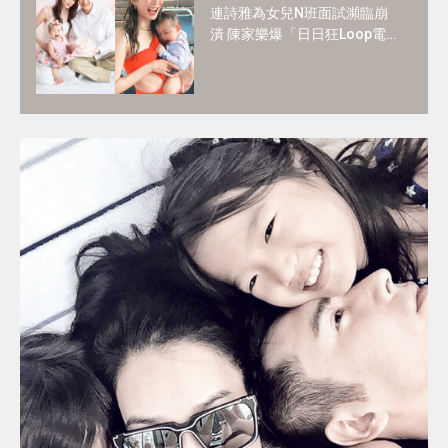
連詩雅為女兒N班面試瀕臨崩
潰 陳家樂爆「日日狂Loop電
郵」！2歲讀N班是必須？3大
選校神準則＋面試必中秘訣