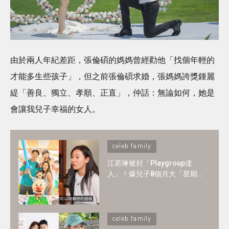
由於兩人年紀差距，張倫碩的媽媽曾經勸他「找個年輕的
才能多生些孩子」，但之前張倫碩求婚，張媽媽誇獎鍾麗
緹「善良、獨立、孝順、正直」，仲話：無論如何，她是
會讓我兒子幸福的女人。
celeb family
江若琳被封「Playgroup達
人」！爆兒子8個月大「星期
一至日」全爆滿 ！1-2歲BB必
懂6大技能
celeb family