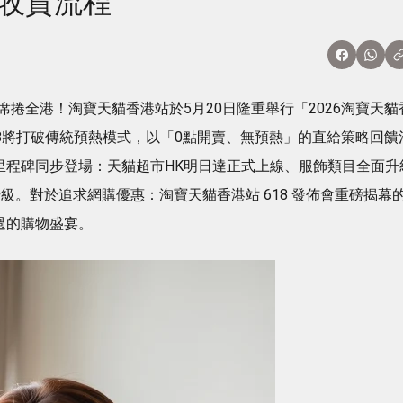
購收貨流程
捲全港！淘寶天貓香港站於5月20日隆重舉行「2026淘寶天貓
18將打破傳統預熱模式，以「0點開賣、無預熱」的直給策略回饋
里程碑同步登場：天貓超市HK明日達正式上線、服飾類目全面升
級。對於追求網購優惠：淘寶天貓香港站 618 發佈會重磅揭幕
過的購物盛宴。