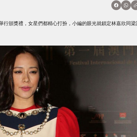
舉行頒獎禮，女星們都精心打扮，小編的眼光就鎖定林嘉欣同梁