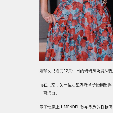
剛幫女兒過完12歲生日的琦琦身為資深靚
而在北京，另一位明星媽咪章子怡則出席
一齊演出。
章子怡穿上J. MENDEL 秋冬系列的拼