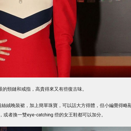
顯眼的頸鏈和戒指，高貴得來又有些復古味。
MANI單肩絲絨晚裝裙，加上簡單珠寶，可以話大方得體，但小編覺得略
換一雙eye-catching 些的女王鞋都可以加分。