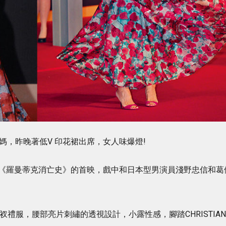
媽，昨晚著低V 印花裙出席，女人味爆燈!
《羅曼蒂克消亡史》的首映，戲中和日本型男演員淺野忠信和葛
接高衩禮服，腰部亮片刺繡的透視設計，小露性感，腳踏CHRISTIAN