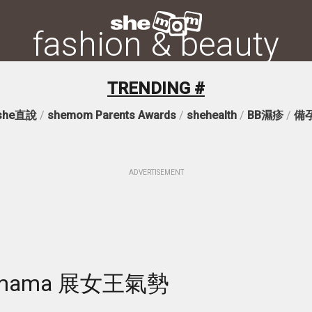
fashion & beauty
TRENDING #
she直說
/
shemom Parents Awards
/
shehealth
/
BB濕疹
/
備
ADVERTISEMENT
mama 展女王氣勢