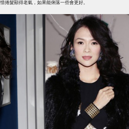
。可惜捲髮顯得老氣，如果能俐落一些會更好。