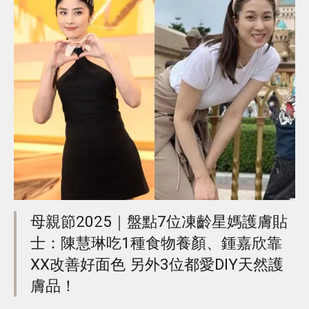
母親節2025｜盤點7位凍齡星媽護膚貼
士：陳慧琳吃1種食物養顏、鍾嘉欣靠
XX改善好面色 另外3位都愛DIY天然護
膚品！