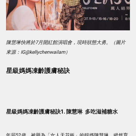
陳慧琳快將於7月開紅館演唱會，現時狀態大勇。（圖片
來源：IG@kellychenwailam）
星級媽媽凍齡護膚秘訣
星級媽媽
凍齡
護膚秘訣1. 陳慧琳 多吃滋補糖水
年屆52歲、被譽為「女人天花板」的靚媽陳慧琳，縱然育