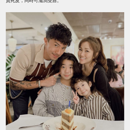
質死皮，同時可滋潤雙唇。