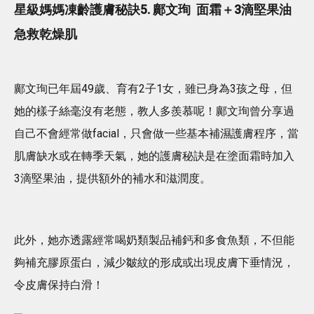
星級媽媽凍齡護膚秘訣5. 鄺文珣 面霜＋3滴堅果油
急救乾燥肌
鄺文珣已年屆49歲、育有2子1女，雖已身為3孩之母，但
她的樣子絲毫沒有老態，教人多羨慕呢！鄺文珣曾分享過
自己不會經常做facial，只會做一些基本補濕護膚程序，當
肌膚缺水或在轉季天氣，她的護膚秘訣是在塗面霜時加入
3滴堅果油，提供額外的補水和滋潤度。
此外，她亦透露經常喝奶類製品補鈣和多食魚類，不但能
夠補充膠原蛋白，減少皺紋的形成或出現皮膚下垂情況，
令皮膚保持白滑！