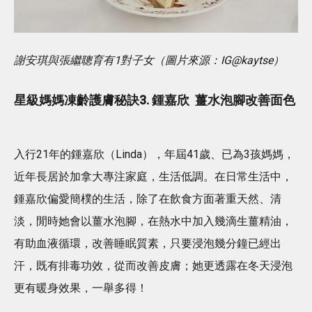
謝安琪與張繼聰育有1對子女（圖片來源：IG@kaytse）
星級媽媽
凍齡
護膚秘訣3. 鍾嘉欣 薑水泡腳改善面色
入行21年的鍾嘉欣（Linda），年屆41歲、已為3孩媽媽，
近年長居於加拿大專注家庭，生活低調。在日常生活中，
鍾嘉欣偏愛簡樸的生活，除了在飲食方面著重天然、清
淡，閒時她會以薑水泡腳，在熱水中加入幾滴生薑精油，
有助血液循環，改善睡眠質素，只要浸泡幾分鐘已經出
汗，既有排毒功效，從而改善皮膚；她更透露在冬天浸泡
更有暖身效果，一舉多得！