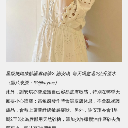
星級媽媽凍齡護膚秘訣2. 謝安琪 每天喝超過2公升溫水
（圖片來源：IG@kaytse）
此外，謝安琪亦曾透露自己容易皮膚敏感，特別在轉季天
氣要小心護膚；當敏感發作時會讓皮膚休息，不會亂塗護
膚品，會敷上蘆薈紓緩敏感症狀。另外，謝安琪亦會1星
期2至3次為唇部用天然砂糖，添加少許橄欖油作磨砂去角