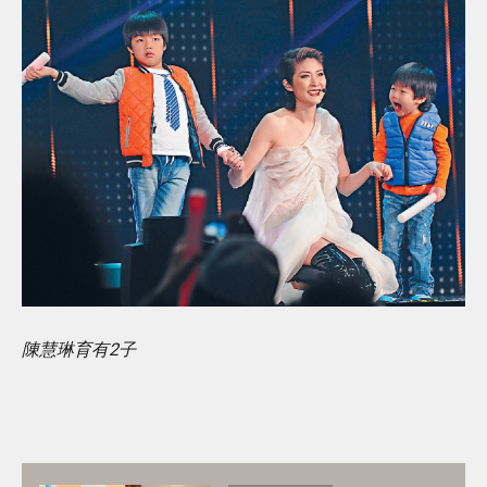
陳慧琳育有2子