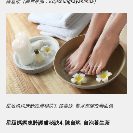
鍾嘉欣（圖片來源：IG@chungkayanlinda）
星級媽媽凍齡護膚秘訣3. 鍾嘉欣 薑水泡腳改善面色
星級媽媽凍齡護膚秘訣4. 陳自瑤 自泡養生茶