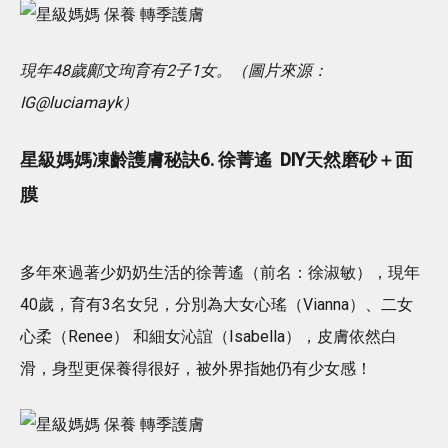
現年48歲鄺文珣育有2子1女。（圖片來源：
IG@luciamayk）
星級媽媽凍齡護膚秘訣6. 徐菁遙 DIY天然磨砂＋面
膜
多年來過著少奶奶生活的徐菁遙（前名：徐淑敏），現年
40歲，育有3名女兒，分別為大女心瑤（Vianna）、二女
心柔（Renee） 和細女沁誼（Isabella），皮膚依然白
滑，身型更保養得很好，被外界指她仍有少女感！