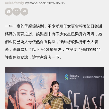
celeb family
| by
mabel shek
|
2025-05-05
一年一度的母親節快到，不少孝順仔女更會藉著節日答謝
媽媽的養育之恩。娛樂圈中有不少女星已榮升為媽媽，她
們即使已為人母依然保養得宜，凍齡樣貌與身形令人羡
慕，編輯盤點了以下7位凍齡星媽，並搜集了她們的獨門
護膚保養秘訣，讓大家參考一下。