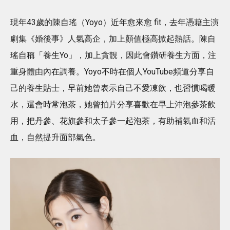
現年43歲的陳自瑤（Yoyo）近年愈來愈 fit，去年憑藉主演
劇集《婚後事》人氣高企，加上顏值極高掀起熱話。陳自
瑤自稱「養生Yo」，加上貪靚，因此會鑽研養生方面，注
重身體由內在調養。Yoyo不時在個人YouTube頻道分享自
己的養生貼士，早前她曾表示自己不愛凍飲，也習慣喝暖
水，還會時常泡茶，她曾拍片分享喜歡在早上沖泡參茶飲
用，把丹參、花旗參和太子參一起泡茶，有助補氣血和活
血，自然提升面部氣色。