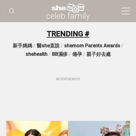
celeb family
TRENDING #
新手媽媽
/
醫she直說
/
shemom Parents Awards
/
shehealth
/
BB濕疹
/
備孕
/
親子好去處
ADVERTISEMENT