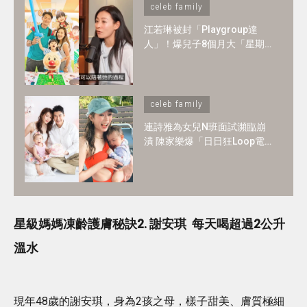
celeb family
江若琳被封「Playgroup達
人」！爆兒子8個月大「星期
一至日」全爆滿 ！1-2歲BB必
懂6大技能
celeb family
連詩雅為女兒N班面試瀕臨崩
潰 陳家樂爆「日日狂Loop電
郵」！2歲讀N班是必須？3大
選校神準則＋面試必中秘訣
星級媽媽凍齡護膚秘訣2. 謝安琪 每天喝超過2公升
溫水
現年48歲的謝安琪，身為2孩之母，樣子甜美、膚質極細