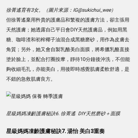
徐菁遙育有3女。（圖片來源：IG@sukichui_wee）
但徐菁遙棄用矜貴的護膚品和繁複的護膚方法，卻主張用
天然護膚；她透露自己平日會DIY天然護膚品，例如用黑
糖、咖啡渣和初榨椰子油混合成黑糖磨砂，用作為皮膚去
角質；另外，她又會自製乳酪美白面膜，將希臘乳酪直接
塗於臉上，並配合打圈按摩，靜待10分鐘後沖洗，不但能
夠收細毛孔，亦能美白，用後即時感覺肌膚柔軟舒適，是
不錯的急救肌膚良方。
星級媽媽凍齡護膚秘訣6. 徐菁遙 DIY天然磨砂＋面膜
星級媽媽凍齡護膚秘訣7. 湯怡 美白3重奏