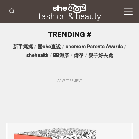
fashion & beauty
TRENDING #
新手媽媽
/
醫she直說
/
shemom Parents Awards
/
shehealth
/
BB濕疹
/
備孕
/
親子好去處
ADVERTISEMENT