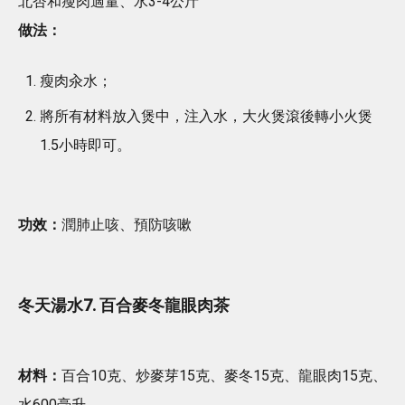
北杏和瘦肉適量、水3-4公斤
做法：
瘦肉汆水；
將所有材料放入煲中，注入水，大火煲滾後轉小火煲
1.5小時即可。
功效：
潤肺止咳、預防咳嗽
冬天湯水7. 百合麥冬龍眼肉茶
材料：
百合10克、炒麥芽15克、麥冬15克、龍眼肉15克、
水600毫升