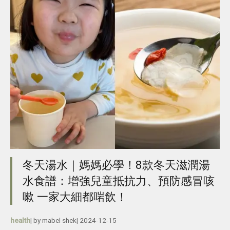
冬天湯水｜媽媽必學！8款冬天滋潤湯
水食譜：增強兒童抵抗力、預防感冒咳
嗽 一家大細都啱飲！
health
| by
mabel shek
|
2024-12-15