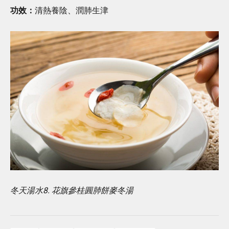
功效：
清熱養陰、潤肺生津
冬天湯水8. 花旗參桂圓肺餅麥冬湯