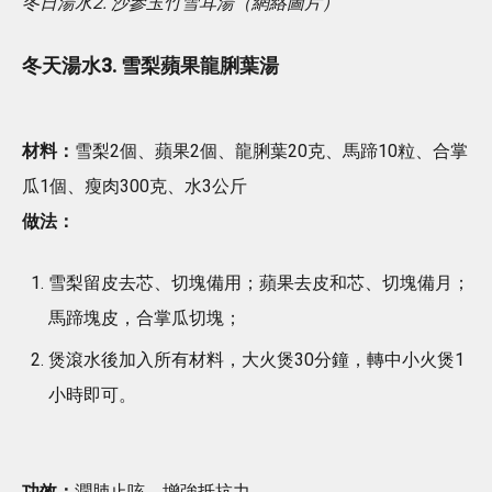
冬日湯水2. 沙參玉竹雪耳湯（網絡圖片）
冬天湯水3. 雪梨蘋果龍脷葉湯
材料：
雪梨2個、蘋果2個、龍脷葉20克、馬蹄10粒、合掌
瓜1個、瘦肉300克、水3公斤
做法：
雪梨留皮去芯、切塊備用；蘋果去皮和芯、切塊備月；
馬蹄塊皮，合掌瓜切塊；
煲滾水後加入所有材料，大火煲30分鐘，轉中小火煲1
小時即可。
功效：
潤肺止咳、增強抵抗力