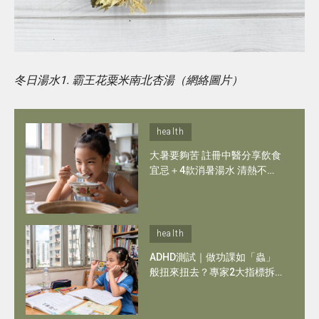
冬日湯水1. 霸王花粟米南北杏湯（網絡圖片）
health
大暑要夠苦 註冊中醫分享飲食
宜忌＋4款消暑湯水 清熱不怕
腸胃不適 喚醒專注力
health
ADHD測試｜做功課如「蟲」
般扭來扭去？專家2大指標拆
解：何時應為專注力問題尋求
評估