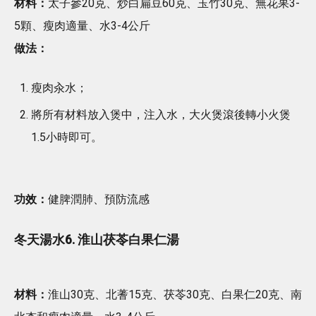
材料：
太子參20克、炒白扁豆60克、玉竹30克、無花果3-
5顆、瘦肉適量、水3-4公斤
做法：
瘦肉汆水；
將所有材料放入煲中，注入水，大火煲滾後轉小火煲
1.5小時即可。
功效：
健脾潤肺、預防流感
冬天湯水6. 淮山茯苓白果仁湯
材料：
淮山30克、北蓍15克、茯苓30克、白果仁20克、南