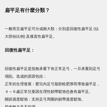
扁平足有什麼分類？
一般而言扁平足可分成兩大類：分別是回復性扁平足 (佔
大部份比例) 及僵直性扁平足。
回復性扁平足：
回復性扁平足是指無承重下有正常足弓，一旦承重則足弓
塌陷。造成的原因包括：
正常的生理發展：嬰兒內足弓脂肪較肥厚而導致扁平足，
４～６歲正常兒童因生理性韌帶鬆弛也會有扁平足。
關節過度鬆弛：支持足弓周圍的韌帶過度鬆弛。
肌肉無力及不協調