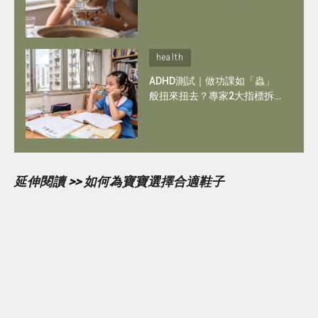
腸胃不適 喚醒專注力
health
ADHD測試｜做功課如「蟲」
般扭來扭去？專家2大指標拆
解：何時應為專注力問題尋求
評估
延伸閱讀 >> 如何為寶寶選擇合適鞋子