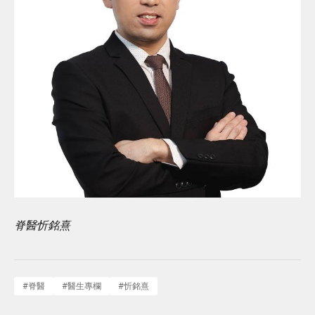
脊醫忻銘熹
#
脊醫
#
醫生專欄
#
忻銘熹