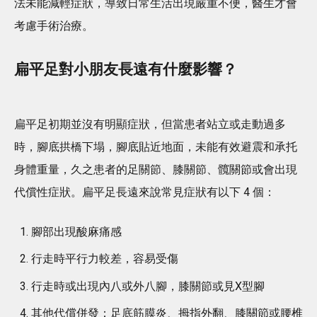
法未能減輕症狀，導致日常生活出現嚴重不便，醫生才會
考慮手術治療。
扁平足對小朋友長遠有什麼影響？
扁平足初期並沒有明顯症狀，但當患者站立或走動過多
時，腳底拱橋下塌，腳底貼近地面，未能有效避震和承托
身體重量，久之患者的足關節、膝關節、髖關節或會出現
代償性症狀。扁平足長遠來說常見症狀有以下 4 個：
腳部出現酸麻痛感
行走時平行力較差，容易受傷
行走時或出現內八或外八腳，膝關節或見X型腳
其他代償併發：足底筋膜炎、拇指外翻、膝關節或腰椎