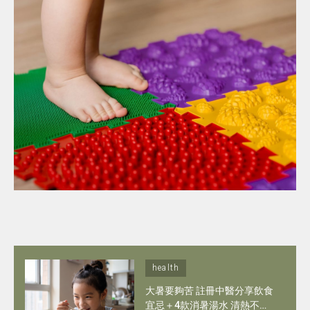
health
大暑要夠苦 註冊中醫分享飲食
宜忌＋4款消暑湯水 清熱不怕