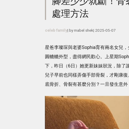
腳差少少就斷！骨
處理方法
celeb family
| by
mabel shek
|
2025-05-07
星爸李璨琛與老婆Sophia育有兩名女兒，
圓轆轆外型，盡得網民歡心。上星期Soph
下，昨日（6日）她更新妹妹狀況，除了謝安
兒子早前也同樣弄傷手部骨裂，才剛康復
底骨折、骨裂有甚麼分別？一旦發生意外