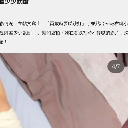
：差少少就斷
腿部受傷情況，在帖文寫上：「兩歲就要睇跌打」，並貼出Sucy右腳小
「隻腳差少少就斷」， 期間還拍下她在看跌打時不停喊的影片，
痛！