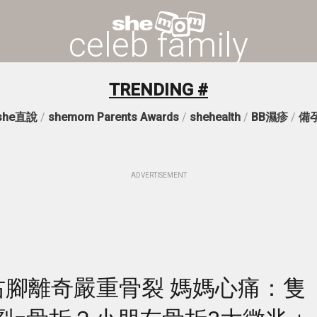
celeb family
TRENDING #
she直說
/
shemom Parents Awards
/
shehealth
/
BB濕疹
/
備
ADVERTISEMENT
y右腳離奇嚴重骨裂 媽媽心痛：隻