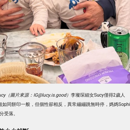
（圖片來源：IG@lucy.is.good）
李璨琛細女Sucy僅得2歲人
姐如同餅印一般，但個性卻相反，異常繃繃跳無時停，媽媽Sophi
十分受落。