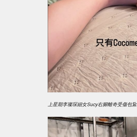
上星期李璨琛細女Sucy右腳離奇受傷包紥後，