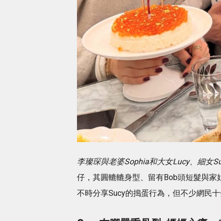
李璨琛與老婆Sophia和大女Lucy、細女Sucy
仔，其圓轆轆身型、留有Bob頭短髮與家
不時分享Sucy的搗蛋行為，但不少網民