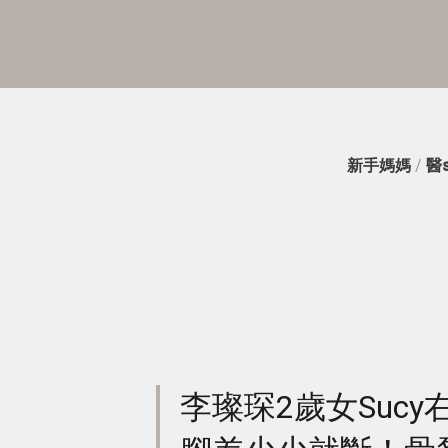
新手媽媽
/
醫
李璨琛2歲女Suc