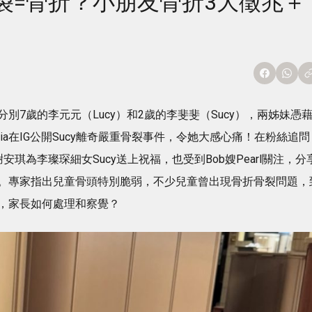
裂=骨折？小朋友骨折3大徵兆＋
分別7歲的李元元（Lucy）和2歲的李斐斐（Sucy），兩姊妹憑
ia在IG公開Sucy離奇嚴重骨裂事件，令她大感心痛！在粉絲追問
琪為李璨琛細女Sucy送上祝福，也受到Bob嫂Pearl關注，分
。專家指出兒童骨頭特別脆弱，不少兒童曾出現骨折骨裂問題，
，家長如何處理和察覺？