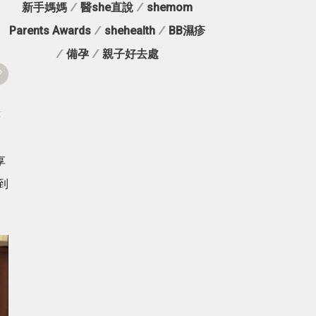
新手媽媽
/
醫she直說
/
shemom
Parents Awards
/
shehealth
/
BB濕疹
/
備孕
/
親子好去處
藉
享
到