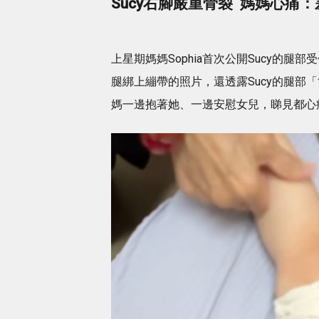
Sucy右腳嚴重骨裂 媽媽心痛
上星期媽媽Sophia首次公開Sucy的
腿綁上繃帶的照片，還透露Sucy的腿部
媽一邊抱著她、一邊安慰女兒，睇見都心