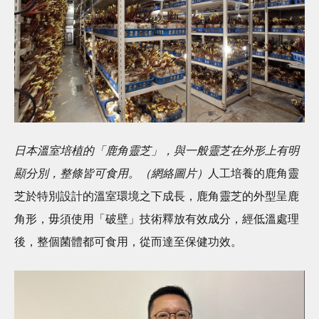
日本溫室培植的「鹿角靈芝」，與一般靈芝在外形上有明
顯分別，整條皆可食用。（網絡圖片）
人工培養的鹿角靈
芝於特別設計的溫室環境之下成長，鹿角靈芝的外型呈鹿
角形，毋須使用「破壁」技術釋放有效成分，經低溫處理
後，整個菌體都可食用，從而達至保健功效。