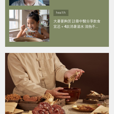
health
大暑要夠苦 註冊中醫分享飲食
宜忌＋4款消暑湯水 清熱不怕
腸胃不適 喚醒專注力