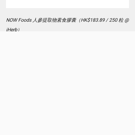
NOW Foods 人參提取物素食膠囊（HK$183.89 / 250 粒 @
iHerb）