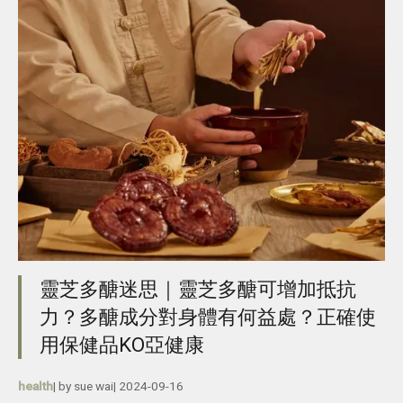
靈芝多醣迷思｜靈芝多醣可增加抵抗
力？多醣成分對身體有何益處？正確使
用保健品KO亞健康
health
| by
sue wai
|
2024-09-16