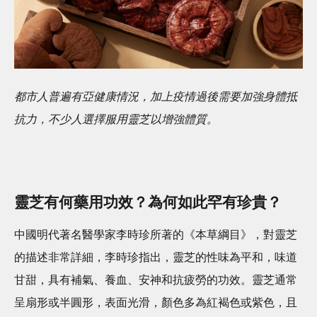
都市人普遍有亞健康情況，加上疫情過後需要加強身體抵
抗力，不少人選擇服用靈芝以增強體質。
靈芝有何藥用功效？為何如此罕有珍貴？
中國明代著名醫學家李時珍所著的《本草綱目》，對靈芝
的描述非常詳細，李時珍指出，靈芝的性味為平和，味道
甘甜，具有補氣、養血、安神和抗疲勞的功效。靈芝通常
呈扇形或半圓形，表面光滑，顏色多為紅褐色或紫色，且