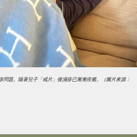
有濕疹問題。隨著兒子「戒片」後濕疹已漸漸痊癒。（圖片來源：