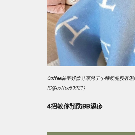
Coffee林芊妤曾分享兒子小時候屁股
IG@coffee89921）
4招教你預防BB濕疹