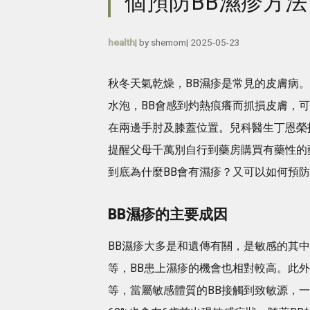
個預防BB濕疹方法
health
| by
shemom
|
2025-05-23
秋冬天氣乾燥，BB濕疹是常見的皮膚病。
水泡，BB會感到灼熱痕癢而抓損皮膚，
在兩邊手肘及膝蓋位置。兒科醫生丁恩榮
提醒父母千萬別自行到藥房購買有藥性的
到底為什麼BB會有濕疹？又可以如何預
BB濕疹的主要成因
BB濕疹大多是和遺傳有關，是敏感的其
等，BB患上濕疹的機會也相對較高。此
等，當屬敏感體質的BB接觸到致敏源，一