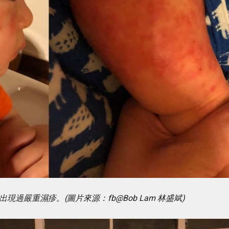
出現過嚴重濕疹。(圖片來源：fb@Bob Lam 林盛斌)