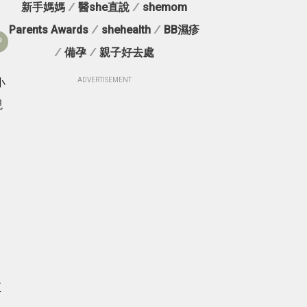
新手媽媽
/
醫she直說
/
shemom
Parents Awards
/
shehealth
/
BB濕疹
/
備孕
/
親子好去處
小
ADVERTISEMENT
現
，
至