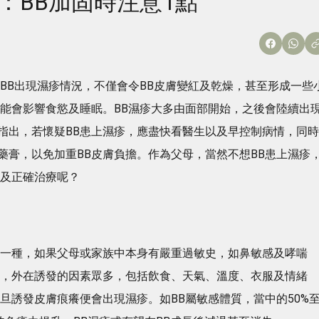
：BB加固時注意1點
BB出現濕疹情況，不僅會令BB皮膚變紅及乾燥，甚至形成一些
可能會影響食慾及睡眠。BB濕疹大多由面部開始，之後會陸續出
指出，若懷疑BB患上濕疹，應盡快看醫生以及早控制病情，同時
藥膏，以免加重BB皮膚負擔。作為父母，當然不想BB患上濕疹
防及正確治療呢？
中一種，如果父母或家族中本身有嚴重過敏史，如鼻敏感及哮喘
外，外在誘發的因素眾多，包括飲食、天氣、溫度、衣服及情緒
旦誘發皮膚痕癢便會出現濕疹。如BB屬敏感體質，當中的50%