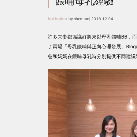
餵哺母乳經驗
hot topics
| by
shemom
|
2018-12-04
許多夫妻都協議好將來以母乳餵哺BB，而作為
了兩場「母乳餵哺與正向心理發展」Blo
爸和媽媽在餵哺母乳時分別提供不同建議