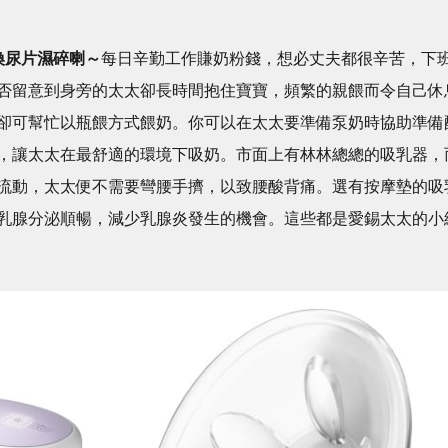
換尿片濕碎喇～
每日辛勤工作賺奶粉錢，想必丈夫都很辛苦，下
否留意到身旁的太太卻長時間抱住寶寶，頻繁的親餵而令自己休
卻可幫忙以瓶餵方式餵奶。你可以在太太要準備泵奶時協助準備
，讓太太在最舒適的環境下吸奶。市面上有林林總總的吸乳器，
流動，太太便不需要彎腰手擠，以致腰酸背痛。選有按摩墊的吸
乳腺分泌順暢，減少乳腺炎發生的機會。這些都是愛錫太太的小