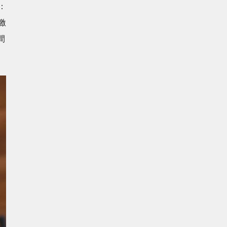
：
激
間