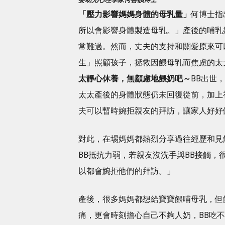
「
壓力影響
媽媽
身體
的
母乳
量」
何博士指
所以會影響身體製造母乳。」產後的哺乳
常難過。然而，丈夫的支持和關愛原來可
生」照顧孩子，拯救因餵母乳而焦慮的太
太靜心休養，無顧慮地餵奶吧～
BB出世
太太產後的身體狀態仍未回復從前，加上
夫可以暫時婉拒親友的拜訪，讓家人好好
對此，在埸媽媽都熱烈分享過往經歷和見
BB抵抗力弱，若親友沒洗手與BB接觸，
以都會婉拒他們的拜訪。」
產後，很多媽媽都想給寶寶餵哺母乳，但
痛，更會時刻擔心自己不夠人奶，BB吃