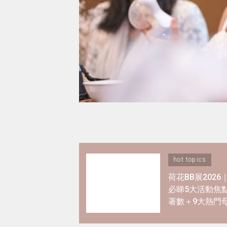
hot topics
荷花BB展202
必睇5大活動焦
著數＋9大熱門
優惠懶人包！