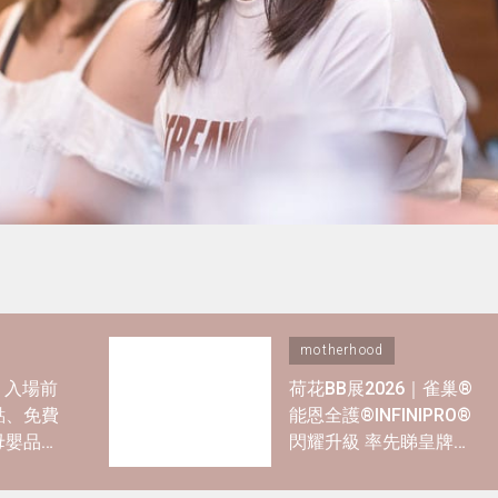
motherhood
6｜入場前
荷花BB展2026｜雀巢®
點、免費
能恩全護®INFINIPRO®
母嬰品牌
閃耀升級 率先睇皇牌產
品半價禮遇✿+獨家精彩
禮遇