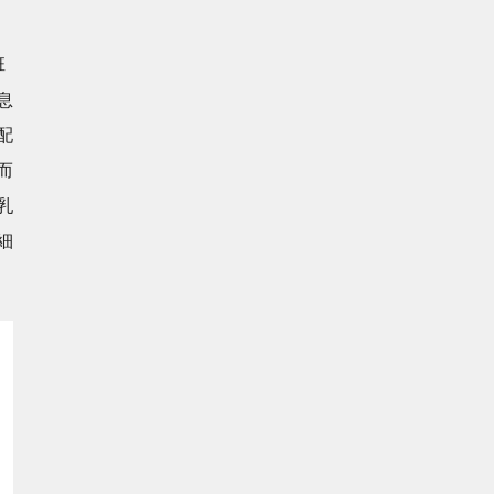
班
息
配
而
乳
細