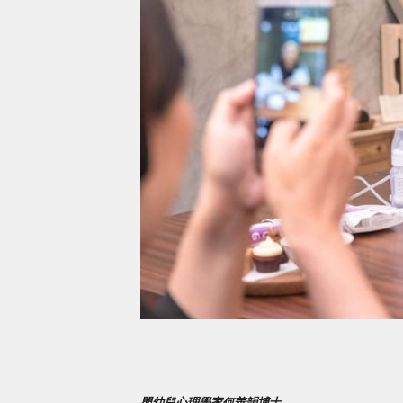
嬰幼兒心理學家何善韻博士