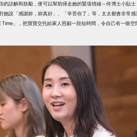
你的諒解和鼓勵，便可以幫助掃走她的緊張情緒～何博士小貼士
對她說「感謝妳，妳真好」、「辛苦你了」等，太太都會非常感
 Time」，把寶寶交托給家人照顧一段短時間，令自己有一個空