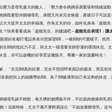
出壓力是母乳最大的敵人，「壓力會令媽媽容易緊張和情緒波動
媽媽既要堅持餵哺母乳，身體又尚未完全恢復，產後日子可說是
以大大提升太太的幸福感。作為丈夫的你，如何化身為「超能先
太？快來看看成為「超能先生」的建議吧～
超能先生表現
1
：
讓
，親朋好友都打電話來表示想探望BB，一睹BB的可愛樣子。然而
初生BB的抵抗力不足，與太太一樣需要安靜舒適的環境休息。丈
休息，亦可以趁機好好享受這幾個月、專屬一家的溫馨時光！
解，「生完BB真的好累，完全不想招呼來探訪的親友，而且初生
很容易把街上的細菌帶給BB。為了BB健康和自己有足夠的休息，
餵哺母乳絕不輕鬆，每天擠奶都擠個不停，不但肌肉痠痛和乳房
不飽！這個時候，丈夫千萬不要輕易說出「不如放棄餵母乳」這句