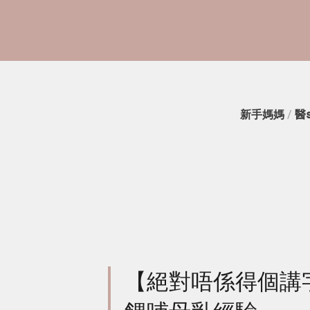
新手媽媽
/
醫
【絕對唔係得個講