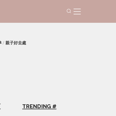
孕
/
親子好去處
太
TRENDING #