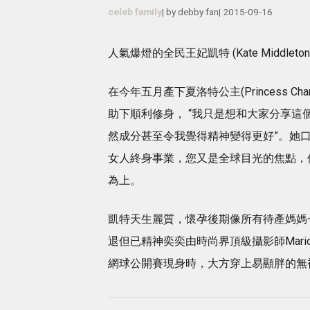
celeb family
| by
debby fan
|
2015-09-16
人氣爆燈的全民王妃凱特 (Kate Middl
在今年五月產下夏洛特公主(Princess Cha
助下順利修身， “我只是想和大家分享這
然成分甚至令我覺得精神變得更好”。她
女人終身事業，您又是全球目光的焦點，
為上。
凱特天生麗質，懷孕後期像所有待產媽媽一
退但已精神奕奕由時尚界頂級攝影師Mario
網球公開賽現身時，大方穿上易顯胖的無袖