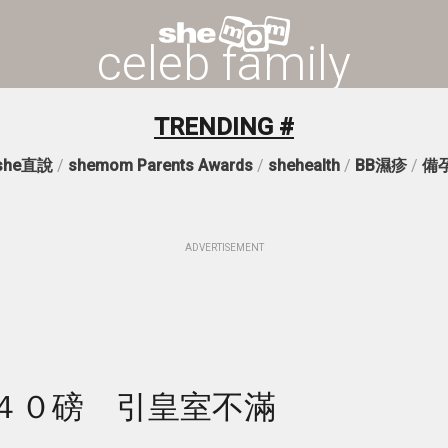
celeb family
TRENDING #
she直說
/
shemom Parents Awards
/
shehealth
/
BB濕疹
/
備
ADVERTISEMENT
４０磅 引皇室不滿