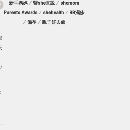
新手媽媽
/
醫she直說
/
shemom
Parents Awards
/
shehealth
/
BB濕疹
/
備孕
/
親子好去處
幫
天
為
心
未