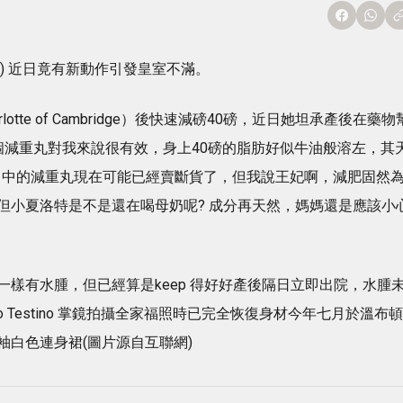
eton) 近日竟有新動作引發皇室不滿。
rlotte of Cambridge）後快速減磅40磅，近日她坦承產後在藥物
個減重丸對我來說很有效，身上40磅的脂肪好似牛油般溶左，其
口中的減重丸現在可能已經賣斷貨了，但我說王妃啊，減肥固然
但小夏洛特是不是還在喝母奶呢? 成分再天然，媽媽還是應該小
樣有水腫，但已經算是keep 得好好產後隔日立即出院，水腫
 Testino 掌鏡拍攝全家福照時已完全恢復身材今年七月於溫布頓
白色連身裙(圖片源自互聯網)