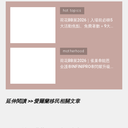
hot topics
荷花BB展2026｜入場前必睇5
大活動焦點、免費著數＋9大
熱門母嬰品牌優惠懶人包！
motherhood
荷花BB展2026｜雀巢®能恩
全護®INFINIPRO®閃耀升級
率先睇皇牌產品半價禮遇
✿+獨家精彩禮遇
延伸閱讀 >> 愛爾蘭移民相關文章