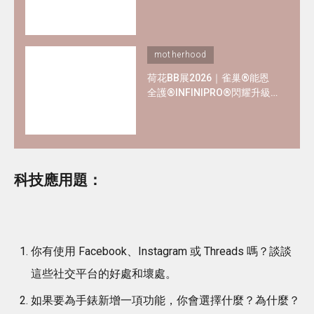
熱門母嬰品牌優惠懶人包！
motherhood
荷花BB展2026｜雀巢®能恩
全護®INFINIPRO®閃耀升級
率先睇皇牌產品半價禮遇
✿+獨家精彩禮遇
科技應用題：
你有使用 Facebook、Instagram 或 Threads 嗎？談談
這些社交平台的好處和壞處。
如果要為手錶新增一項功能，你會選擇什麼？為什麼？