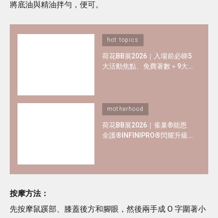
將底油與精油拌勻，便可。
hot topics
荷花BB展2026｜入場前必睇5
大活動焦點、免費著數＋9大
熱門母嬰品牌優惠懶人包！
motherhood
荷花BB展2026｜雀巢®能恩
全護®INFINIPRO®閃耀升級
率先睇皇牌產品半價禮遇
✿+獨家精彩禮遇
按摩方法：
先按摩鼠蹊部、膝蓋後方和腳眼，然後兩手成 O 字圍著小