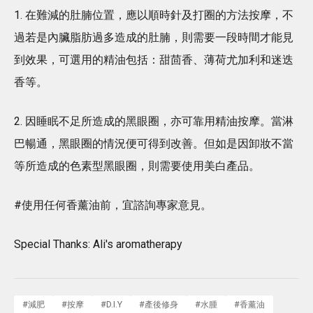
1. 在難減的肚腩位置，應以順時針及打圈的方法按摩，不
過若是內臟脂肪過多造成的肚腩，則需要一段時間才能見
到效果，可選用的精油包括：甜茴香、薄荷尤加利和迷迭
香等。
2. 因睡眠不足所造成的黑眼圈，亦可靠用精油按摩。當淋
巴暢通，黑眼圈的情況便可得到改善。但如是因卸妝不當
等所造成的色素型黑眼圈，則需要使用美白產品。
#使用任何香薰油前，宜諮詢專家意見。
Special Thanks: Ali's aromatherapy
#
減肥
#
按摩
#
D.I.Y
#
產後修身
#
水腫
#
香薰油