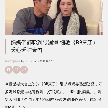
媽媽們都睇到眼濕濕 細數《BB來了》
夭心夭肺金句
hot topics
| by
sue wai
|
2018-07-13
今個星期大台上映的《BB來了》引起媽媽界熱烈迴響，好
多媽咪都覺得此電視劇「好寫實」、「睇到眼濕濕」。劇
集入面嘅「金句」更加係講中好多媽媽嘅心底話，你又最
buy邊一句？