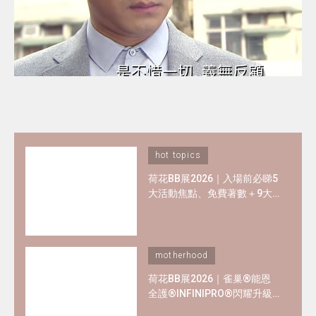
hot topics
荷花BB展2026｜入場前必睇5
大活動焦點、免費著數＋9大
熱門母嬰品牌優惠懶人包！
motherhood
荷花BB展2026｜雀巢®能恩
全護®INFINIPRO®閃耀升級
率先睇皇牌產品半價禮遇