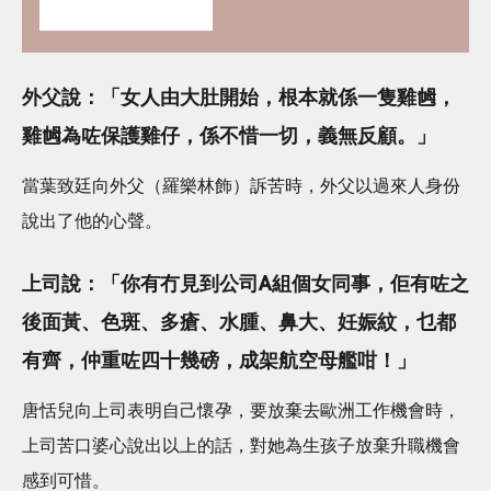
✿+獨家精彩禮遇
外父說：「女人由大肚開始，根本就係一隻雞乸，
雞乸為咗保護雞仔，係不惜一切，義無反顧。」
當葉致廷向外父（羅樂林飾）訴苦時，外父以過來人身份
說出了他的心聲。
上司說：「你有冇見到公司A組個女同事，佢有咗之
後面黃、色斑、多瘡、水腫、鼻大、妊娠紋，乜都
有齊，仲重咗四十幾磅，成架航空母艦咁！」
唐恬兒向上司表明自己懷孕，要放棄去歐洲工作機會時，
上司苦口婆心說出以上的話，對她為生孩子放棄升職機會
感到可惜。