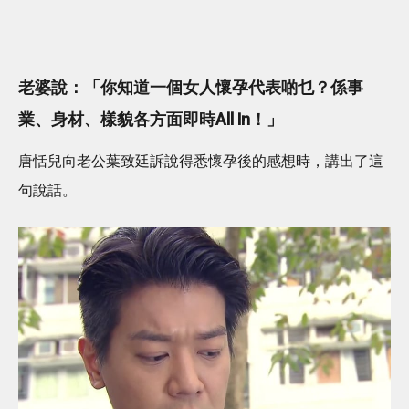
老婆說：「你知道一個女人懷孕代表啲乜？係事
業、身材、樣貌各方面即時All In！」
唐恬兒向老公葉致廷訴說得悉懷孕後的感想時，講出了這
句說話。