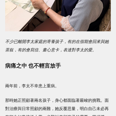
不少已離開李太家庭的寄養孩子，有的在假期會回來與她
茶敍，有的會寫信、畫心意卡，表達對李太的愛。
病痛之中 也不輕言放手
兩年前，李太不幸患上重病。
那時她正照顧著兩名孩子，身心都面臨著嚴峻的挑戰。面
對治療與日常照顧的兩難，她反覆思量，明白自己未必再