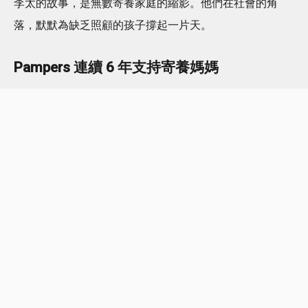
李太的故事，是無數寄養家庭的縮影。他們在社會的角
落，默默為缺乏照顧的孩子撐起一片天。
Pampers 連續 6 年支持寄養媽媽
Pampers 深信，每一個生命都值得被溫柔以待。今年，品
牌繼續夥拍百佳超級市場，聯同香港國際社會服務社，向
這群無私奉獻的守護者說聲：「拍住上！」
凡於 5月1至29日 期間到 PNS 網購購買 Pampers 產品每
單滿$1,000，Pampers 和百佳將會送出百佳 50 元優惠券
一套給予寄養家庭，並為 3 歲以下的寄養兒童提供
Pampers 尿片，做他們最強大的後盾。
現在誠邀大家一齊支持「寄養媽媽拍住上」將這份無條件
的愛延續下去。