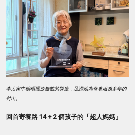
李太家中櫥櫃擺放無數的獎座，足證她為寄養服務多年的
付出。
回首寄養路 14 + 2 個孩子的「超人媽媽」