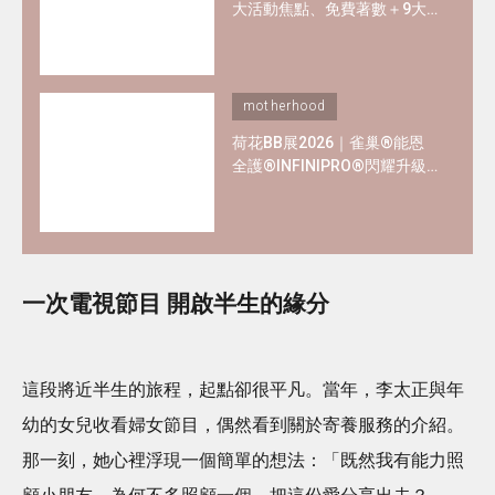
大活動焦點、免費著數＋9大
熱門母嬰品牌優惠懶人包！
motherhood
荷花BB展2026｜雀巢®能恩
全護®INFINIPRO®閃耀升級
率先睇皇牌產品半價禮遇
✿+獨家精彩禮遇
一次電視節目 開啟半生的緣分
這段將近半生的旅程，起點卻很平凡。當年，李太正與年
幼的女兒收看婦女節目，偶然看到關於寄養服務的介紹。
那一刻，她心裡浮現一個簡單的想法：「既然我有能力照