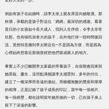
更好人生的一步。
例如有孩子在結婚時，請李太坐上親友席並向她敬酒。那
杯酒，承載的是孩子對這位「媽媽」最深切的感激。看著
昔日的小女孩如今長大成人，找到人生伴侶，令李太非常
欣慰。也有移民加拿大的孩子，在外地打併一段時間後回
流，竟然特意搬到李太附近住—不是因為方便，而是因為
心裡始終想靠近那個曾經把他們當成家人的地方。
事實上不少已離開李太家庭的寄養孩子，在假期會回來與
她茶敍、慶生，這些點滴都讓李太感受到，多年的付出，
建立了一種深厚而長遠的連結。而櫥櫃無數的獎座和厚厚
的相簿，正是記錄了孩子成長的印記，當中每一張相片、
每一段經歷，都在說明當年她所做的一切，已在孩子身上
留下了深遠的影響。