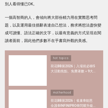
別人看得懂已OK。
一個高智商的人，會傾向將大部份精力用在實際思考問
題，以及運用最佳措辭表達自己想法，務求將想法盡快變
成可讀懂、語法正確的文字，以最有意義的方式呈現在閱
讀者面前，因此他們多數不在乎書寫外觀的美感。
hot topics
荷花BB展2026｜入場前必睇5
大活動焦點、免費著數＋9大
熱門母嬰品牌優惠懶人包！
motherhood
荷花BB展2026｜雀巢®能恩
全護®INFINIPRO®閃耀升級