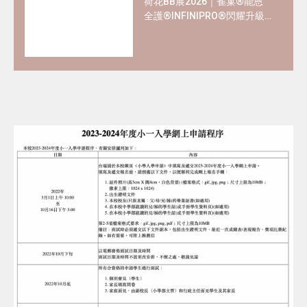
荷花BB展2026｜雀巢®能恩
全護®INFINIPRO®閃耀升級
率先睇皇牌產品半價禮遇
✿+獨家精彩禮遇