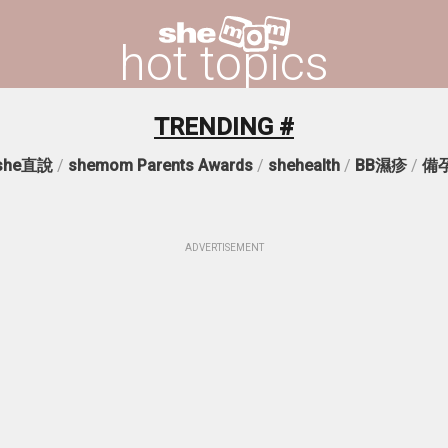
hot topics
TRENDING #
she直說
/
shemom Parents Awards
/
shehealth
/
BB濕疹
/
備
ADVERTISEMENT