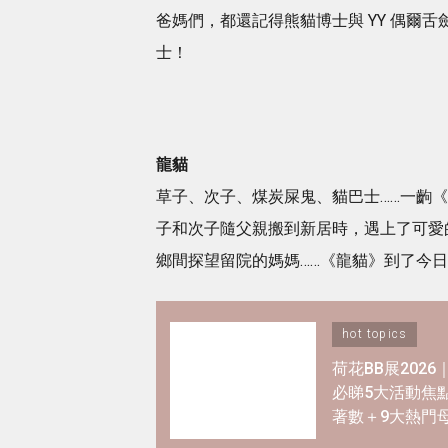
爸媽們，都還記得熊貓博士與 YY 偶爾
士！
龍貓
草子、次子、煤炭屎鬼、貓巴士……一齣
子和次子隨父親搬到新居時，遇上了可愛
鄉間探望留院的媽媽……《龍貓》到了今
hot topics
荷花BB展202
必睇5大活動焦
著數＋9大熱門
優惠懶人包！