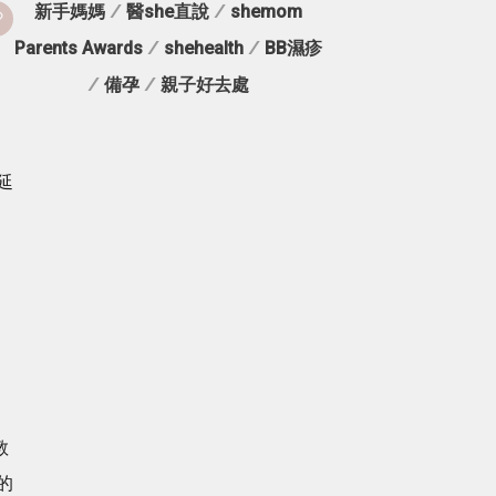
新手媽媽
/
醫she直說
/
shemom
Parents Awards
/
shehealth
/
BB濕疹
/
備孕
/
親子好去處
延
教
的