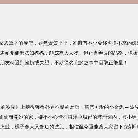
禮遇
家碧筆下的麥兜，雖然資質平平，卻擁有不少金錢也換不來的優
中描述麥兜雖無法如媽媽所願成為大人物，但正直善良的品格，也讓
小朋友時遇到挫折或失望，不妨從麥兜的故事中汲取正能量！
的波兒》上映後獲得外界不錯的反應，當然可愛的小金魚 ─ 波
偷偷離開她的家，卻不小心卡在海洋垃圾裡的玻璃罐內，被小男
吃火腿，樣子像人又像魚的波兒，相信至今還能讓大家留下深刻印