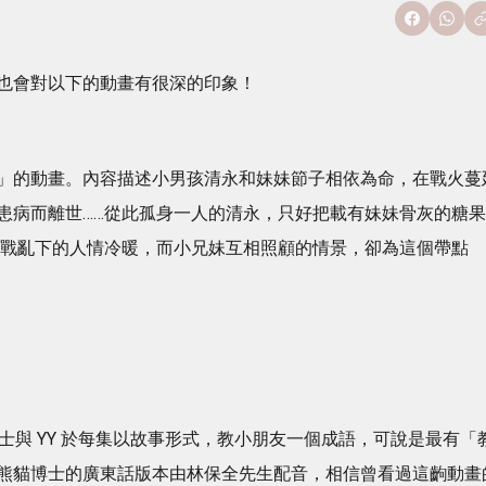
也會對以下的動畫有很深的印象！
」的動畫。內容描述小男孩清永和妹妹節子相依為命，在戰火蔓
患病而離世……從此孤身一人的清永，只好把載有妹妹骨灰的糖果
在戰亂下的人情冷暖，而小兄妹互相照顧的情景，卻為這個帶點
士與 YY 於每集以故事形式，教小朋友一個成語，可說是最有「
熊貓博士的廣東話版本由林保全先生配音，相信曾看過這齣動畫