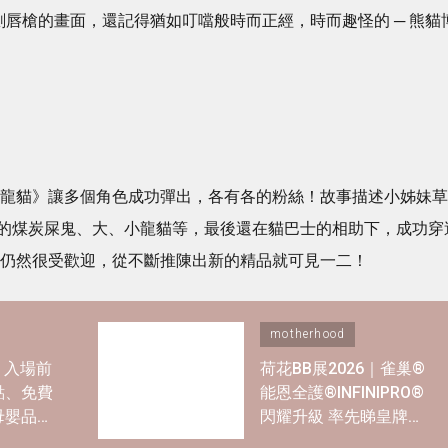
舌劍唇槍的畫面，還記得猶如叮噹般時而正經，時而趣怪的 ─ 熊貓
《龍貓》讓多個角色成功彈出，各有各的粉絲！故事描述小姊妹草
的煤炭屎鬼、大、小龍貓等，最後還在貓巴士的相助下，成功穿
日仍然很受歡迎，從不斷推陳出新的精品就可見一二！
motherhood
6｜入場前
荷花BB展2026｜雀巢®
點、免費
能恩全護®INFINIPRO®
母嬰品牌
閃耀升級 率先睇皇牌產
品半價禮遇✿+獨家精彩