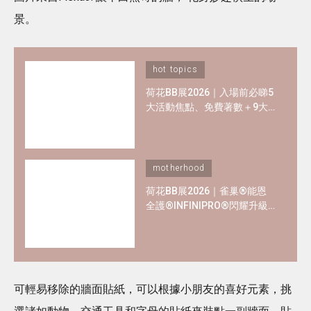
景。
hot topics
荷花BB展2026｜入場前必睇5
大活動焦點、免費著數＋9大
熱門母嬰品牌優惠懶人包！
motherhood
荷花BB展2026｜雀巢®能恩
全護®INFINIPRO®閃耀升級
率先睇皇牌產品半價禮遇
✿+獨家精彩禮遇
可輕易移除的牆面貼紙，可以根據小朋友的喜好元素，挑