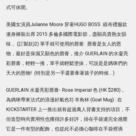
式可休閒。
美國女演員Julianne Moore 穿著HUGO BOSS 緞布禮服款
連身褲裝出席 2015 多倫多國際電影節，盡顯高貴熟女韻
味 。(訂製款)2) 單手就可使用的唇膏: 唇膏是女人的恩
物，最好是保濕又顯色的唇膏，推介 GUERLAIN 的水凝亮
彩唇膏，輕輕一推，單手就輕鬆塗抹，可說是是媽咪們的
天大的恩物! (特別是另一手還要牽著孩子的時候… )
GUERLAIN 水凝亮彩唇膏- Rose Imperial 色 (HK $280)，
為媽咪帶來法式的浪漫好氣色3) 羊角杯 (Goat Mug) : 在
KICKSTARTER 上一推出就有超過萬人背書支持的項目，不
但造型時尚實用性也獲得許多好評，掛在手袋邊完全感覺
它是一件有型的配飾，也從此不必擔心咖啡在手袋裡滴