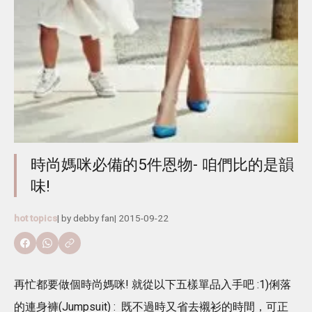
時尚媽咪必備的5件恩物- 咱們比的是韻
味!
hot topics
| by
debby fan
|
2015-09-22
再忙都要做個時尚媽咪! 就從以下五樣單品入手吧 :1)俐落
的連身褲(Jumpsuit) : 既不過時又省去襯衫的時間，可正