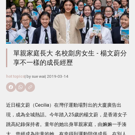
單親家庭長大 名校劏房女生 - 楊文蔚分
享不一樣的成長經歷
hot topics
| by
sue wai
|
2019-03-14
近日楊文蔚（Cecilia）在灣仔運動場對出的大廈廣告出
現，成為全城熱話。今年踏入25歲的楊文蔚，是香港女子
跳高紀錄保持者。童年的她出身單親家庭，由嫲嫲一手湊
大。曾經成為街童的她，有幸得到運動陪伴成長，在別人