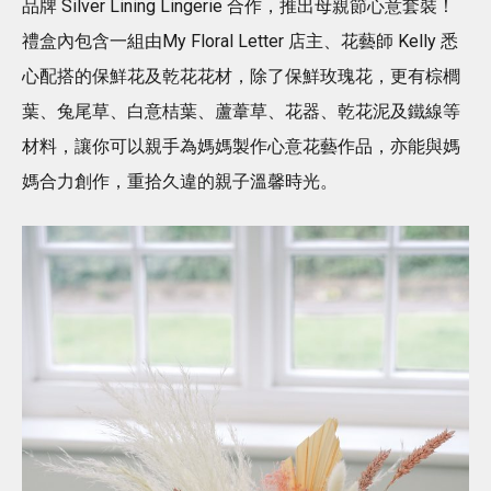
品牌 Silver Lining Lingerie 合作，推出⺟親節⼼意套裝！
禮盒內包含一組由My Floral Letter 店主、花藝師 Kelly 悉
心配搭的保鮮花及乾花花材，除了保鮮玫瑰花，更有棕櫚
葉、兔尾草、白意桔葉、蘆葦草、花器、乾花泥及鐵線等
材料，讓你可以親手為媽媽製作⼼意花藝作品，亦能與媽
媽合⼒創作，重拾久違的親⼦溫馨時光。