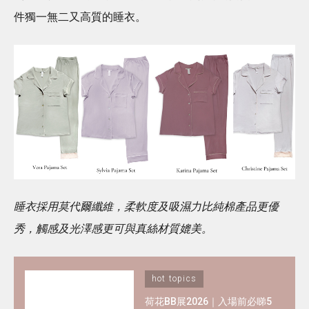
件獨⼀無⼆又高質的睡衣。
睡衣採用莫代爾纖維，柔軟度及吸濕力比純棉產品更優
秀，觸感及光澤感更可與真絲材質媲美。
hot topics
荷花BB展2026｜入場前必睇5