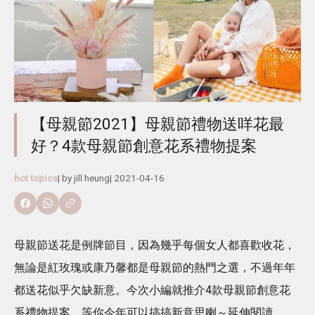
【母親節2021】母親節禮物送咩花最
好？4款母親節創意花系禮物提案
hot topics
| by
jill heung
|
2021-04-16
母親節送花是例牌節目，因為幾乎每個女人都喜歡收花，
無論是紅玫瑰或康乃馨都是母親節的熱門之選，不過年年
都送花似乎欠缺新意。今次小編就推介4款母親節創意花
系禮物提案，等你今年可以搞搞新意思喇～延伸閱讀