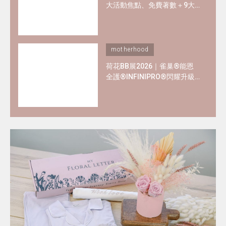
大活動焦點、免費著數＋9大
熱門母嬰品牌優惠懶人包！
motherhood
荷花BB展2026｜雀巢®能恩
全護®INFINIPRO®閃耀升級
率先睇皇牌產品半價禮遇
✿+獨家精彩禮遇