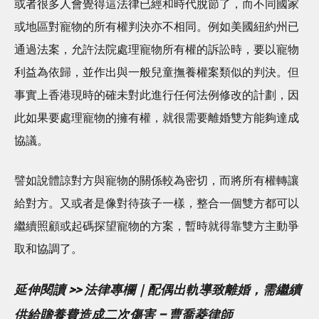
或者很多人會覺得這法律已經和時代脫節了，而不同國家
或地區對寵物的所有權判決亦不相同。例如美國紐約州已
通過法案，允許法院處理寵物所有權的訴訟時，要以寵物
利益為依歸，並作出與一般兒童撫養權案類似的判決。但
事實上香港現時的確未對此進行任何法例修改的計劃，因
此如果要處理寵物的擁有權，就很需要離婚雙方能夠達成
協議。
譬如說體諒對方與寵物的關係較為密切，而將所有權轉讓
給對方。又或者是像對待孩子一樣，整合一個雙方都可以
繼續照顧或起碼探望寵物的方案，暫時就得靠雙方主動爭
取和協調了。
延伸閱讀 >> 法律專欄｜配偶出軌導致離婚，需繼續
供給贍養費造成二次傷害 – 曹喬菱律師