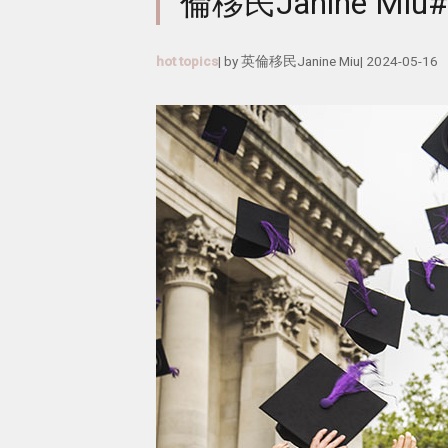
倫移民Janine Miu#
hot topics
| by
英倫移民Janine Miu
|
2024-05-16