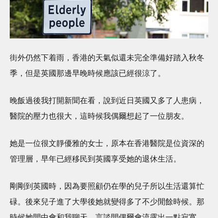
街外仍然下着雨，香港的天氣似還未完全準備好踏入秋冬
季，但是英國那邊早晚時候應該已經很涼了。
晚飯過後我打開新聞在看，說到近日英國又多了人患病，
醫院的壓力也很大，這時候我偶爾想起了一位朋友。
她是一位很文靜優雅的女士，原本在香港醫院是位資深的
管理層，早年已經移民到英國享受她的退休生活。
剛剛到英國時，因為要照顧仍在學的兒子所以生活還算忙
碌。後來兒子進了大學後她就變得多了不少閒餘時候。那
時候她間中會和我聊天，言談間偶爾會流露出一點寂寞。