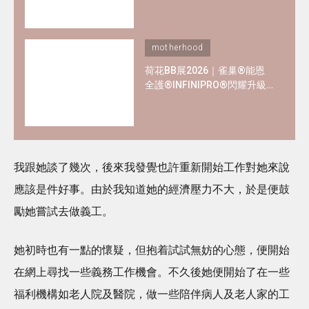
熱門母嬰品牌優惠懶人包！
motherhood
荷花BB展2026｜雀巢®能恩
全護®INFINIPRO®閃耀升級
率先睇皇牌產品半價禮遇
✿+獨家精彩禮遇
我跟她談了幾次，後來我發覺也許重新開始工作對她來說
應該是件好事。由於我知道她的經濟壓力不大，於是便鼓
勵她嘗試去做義工。
她初時也有一點的懷疑，但抱着試試無妨的心態，便開始
在網上尋找一些義務工作機會。不久後她便開始了在一些
福利機構如老人院及醫院，做一些陪伴病人及老人家的工