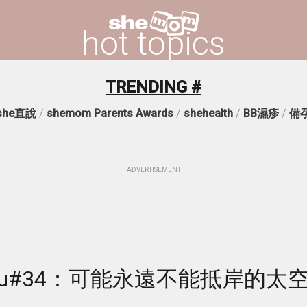
hot topics
TRENDING #
she直說
/
shemom Parents Awards
/
shehealth
/
BB濕疹
/
備
ADVERTISEMENT
 Miu#34：可能永遠不能抵岸的太