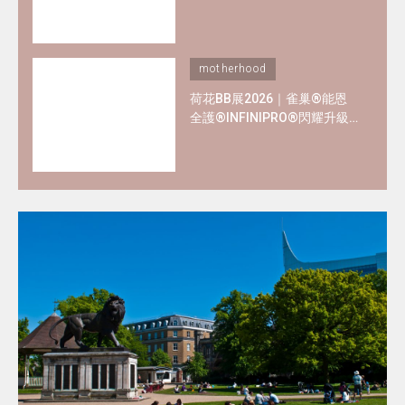
熱門母嬰品牌優惠懶人包！
motherhood
荷花BB展2026｜雀巢®能恩
全護®INFINIPRO®閃耀升級
率先睇皇牌產品半價禮遇
✿+獨家精彩禮遇