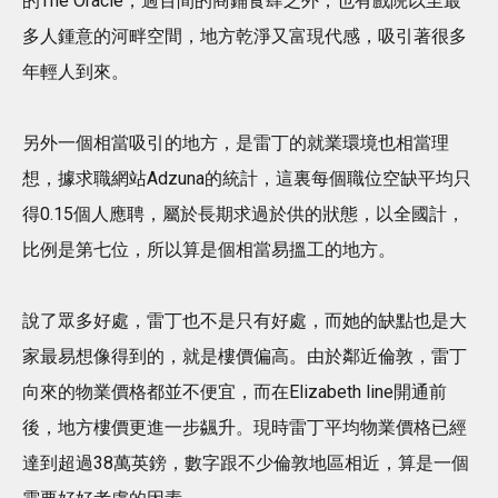
的The Oracle，過百間的商鋪食肆之外，也有戲院以至最
多人鍾意的河畔空間，地方乾淨又富現代感，吸引著很多
年輕人到來。
另外一個相當吸引的地方，是雷丁的就業環境也相當理
想，據求職網站Adzuna的統計，這裏每個職位空缺平均只
得0.15個人應聘，屬於長期求過於供的狀態，以全國計，
比例是第七位，所以算是個相當易搵工的地方。
說了眾多好處，雷丁也不是只有好處，而她的缺點也是大
家最易想像得到的，就是樓價偏高。由於鄰近倫敦，雷丁
向來的物業價格都並不便宜，而在Elizabeth line開通前
後，地方樓價更進一步飊升。現時雷丁平均物業價格已經
達到超過38萬英鎊，數字跟不少倫敦地區相近，算是一個