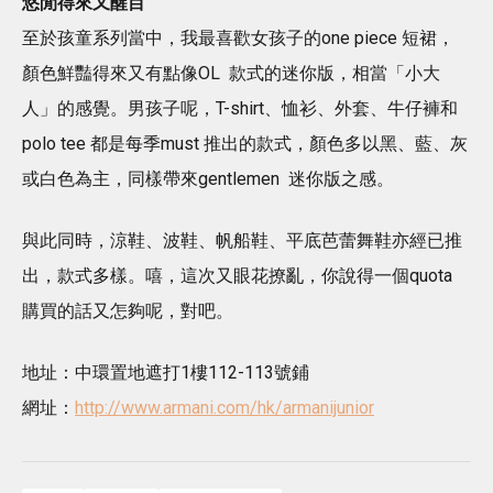
悠閒得來又醒目
至於孩童系列當中，我最喜歡女孩子的one piece 短裙，
顏色鮮豔得來又有點像OL 款式的迷你版，相當「小大
人」的感覺。男孩子呢，T-shirt、恤衫、外套、牛仔褲和
polo tee 都是每季must 推出的款式，顏色多以黑、藍、灰
或白色為主，同樣帶來gentlemen 迷你版之感。
與此同時，涼鞋、波鞋、帆船鞋、平底芭蕾舞鞋亦經已推
出，款式多樣。嘻，這次又眼花撩亂，你說得一個quota
購買的話又怎夠呢，對吧。
地址：中環置地遮打1樓112-113號鋪
網址：
http://www.armani.com/hk/armanijunior