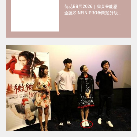
荷花BB展2026｜雀巢®能恩
全護®INFINIPRO®閃耀升級
率先睇皇牌產品半價禮遇
✿+獨家精彩禮遇