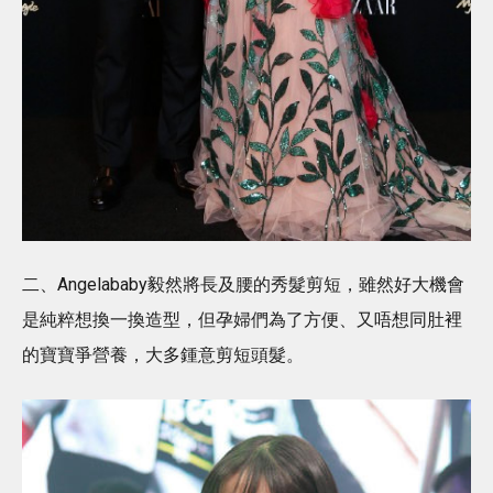
二、Angelababy毅然將長及腰的秀髮剪短，雖然好大機會
是純粹想換一換造型，但孕婦們為了方便、又唔想同肚裡
的寶寶爭營養，大多鍾意剪短頭髮。