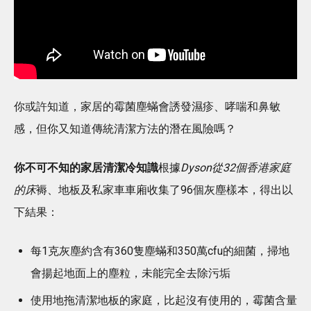
你或許知道，家居的霉菌塵蟎會誘發濕疹、哮喘和鼻敏
感，但你又知道傳統清潔方法的潛在風險嗎？
你不可不知的家居清潔冷知識
根據
Dyson
從
32
個香港家庭
的床
褥、地板及私家車車廂收集了96個灰塵樣本，得出以
下結果：
每1克灰塵約含有360隻塵蟎和350萬cfu的細菌，掃地
會揚起地面上的塵粒，未能完全去除污垢
使用地拖清潔地板的家庭，比起沒有使用的，霉菌含量