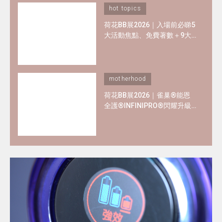
hot topics
荷花BB展2026｜入場前必睇5
大活動焦點、免費著數＋9大
熱門母嬰品牌優惠懶人包！
motherhood
荷花BB展2026｜雀巢®能恩
全護®INFINIPRO®閃耀升級
率先睇皇牌產品半價禮遇
✿+獨家精彩禮遇