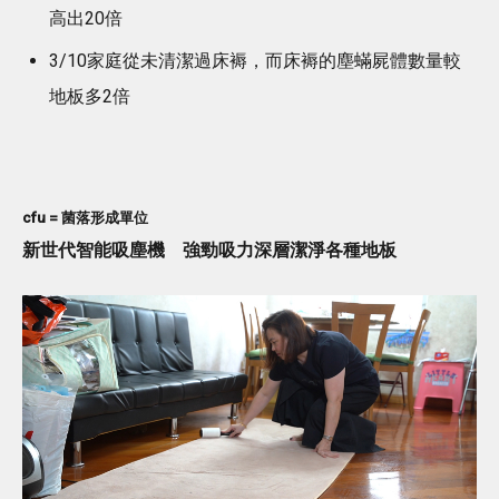
高出20倍
3/10家庭從未清潔過床褥，而床褥的塵蟎屍體數量較
地板多2倍
cfu = 菌落形成單位
新世代智能吸塵機 強勁吸力深層潔淨各種地板