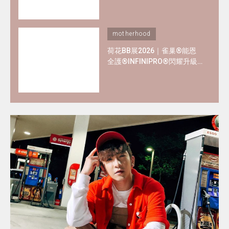
motherhood
荷花BB展2026｜雀巢®能恩
全護®INFINIPRO®閃耀升級
率先睇皇牌產品半價禮遇
✿+獨家精彩禮遇