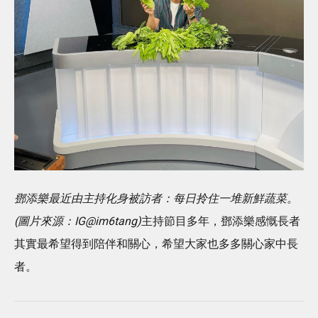
鄧添樂最近由主持化身被訪者：每日拎住一堆新鮮蔬菜。
(圖片來源：IG@im6tang)
主持節目多年，鄧添樂感慨長者
其實最希望得到陪伴和關心，希望大家也多多關心家中長
者。