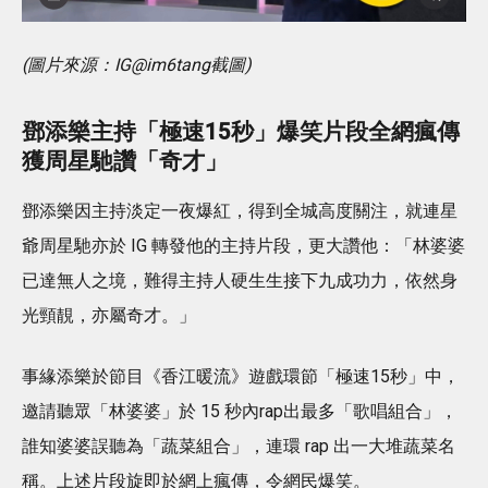
(圖片來源：IG@im6tang截圖)
鄧添樂主持「極速15秒」爆笑片段全網瘋傳
獲周星馳讚「奇才」
鄧添樂因主持淡定一夜爆紅，得到全城高度關注，就連星
爺周星馳亦於 IG 轉發他的主持片段，更大讚他：「林婆婆
已達無人之境，難得主持人硬生生接下九成功力，依然身
光頸靚，亦屬奇才。」
事緣添樂於節目《香江暖流》遊戲環節「極速15秒」中，
邀請聽眾「林婆婆」於 15 秒內rap出最多「歌唱組合」，
誰知婆婆誤聽為「蔬菜組合」，連環 rap 出一大堆蔬菜名
稱。上述片段旋即於網上瘋傳，令網民爆笑。