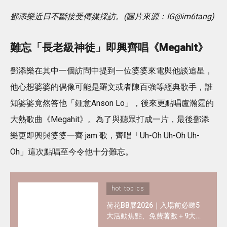
鄧添樂近日不斷接受傳媒採訪。(圖片來源：IG@im6tang)
難忘「長老級神徒」即興齊唱《Megahit》
鄧添樂在其中一個訪問中提到一位婆婆來電與他談追星，
他心想婆婆的偶像可能是羅文或者陳百強等經典歌手，誰
知婆婆竟然答他「鍾意Anson Lo」，後來更點唱盧瀚霆的
大熱歌曲《Megahit》。為了與聽眾打成一片，最後鄧添
樂更即興與婆婆一齊 jam 歌，齊唱「Uh-Oh Uh-Oh Uh-
Oh」這次點唱至今令他十分難忘。
hot topics
荷花BB展2026｜入場前必睇5
大活動焦點、免費著數＋9大
熱門母嬰品牌優惠懶人包！