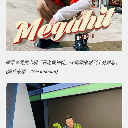
聽眾來電竟出現「長老級神徒」令鄧添樂感到十分難忘。
(圖片來源：IG@ansonlht)