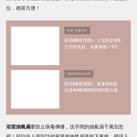
位，相當方便！
hot topics
荷花BB展2026｜入場前必睇5
大活動焦點、免費著數＋9大
熱門母嬰品牌優惠懶人包！
motherhood
荷花BB展2026｜雀巢®能恩
全護®INFINIPRO®閃耀升級
率先睇皇牌產品半價禮遇
✿+獨家精彩禮遇
浴室抽氣扇
要防止病毒傳播，洗手間的抽氣扇千萬別忽
視！節目中上原到訪的家庭把抽氣扇蓋拆下來後，發現入