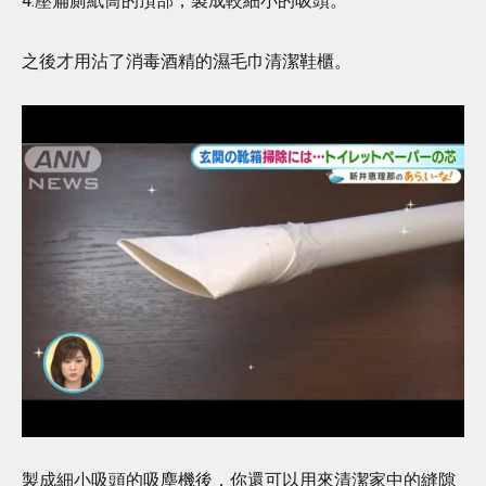
4.壓扁廁紙筒的頂部，製成較細小的吸頭。
之後才用沾了消毒酒精的濕毛巾清潔鞋櫃。
製成細小吸頭的吸塵機後，你還可以用來清潔家中的縫隙