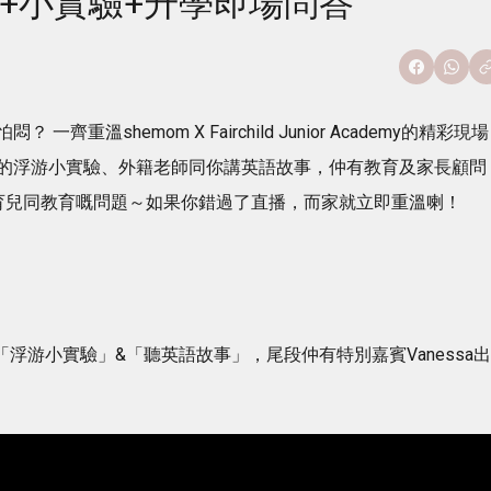
p唱遊+小實驗+升學即場問答
溫shemom X Fairchild Junior Academy的精彩現場
的浮游小實驗、外籍老師同你講英語故事，仲有教育及家長顧問
學、育兒同教育嘅問題～如果你錯過了直播，而家就立即重溫喇！
同大家玩「浮游小實驗」&「聽英語故事」，尾段仲有特別嘉賓Vanessa出