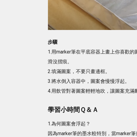
步驟
1.用marker筆在平底容器上畫上你
滑沒摺痕。
2.填滿圖案，不要只畫邊框。
3.將水倒入容器中，圖案會慢慢浮起。
4.用飲管對著圖案輕輕地吹，讓圖案充滿
學習小時間Ｑ＆Ａ
1.為何圖案會浮起？
因為marker筆的墨水較特別，當mar