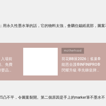
；用永久性墨水筆的話，它的物料太強，會黐住錫紙底部，圖案
motherhood
6｜入場前
荷花BB展2026｜雀巢®
點、免費
能恩全護®INFINIPRO®
母嬰品牌
閃耀升級 率先睇皇牌產
品半價禮遇✿+獨家精彩
禮遇
凸不平，令圖案裂開。第二個原因是手上的marker筆不墨水不