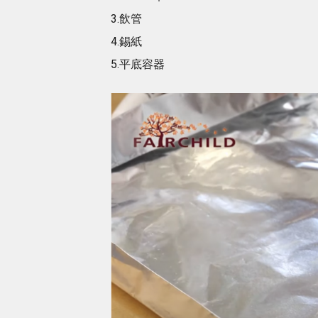
3.飲管
4.錫紙
5.平底容器