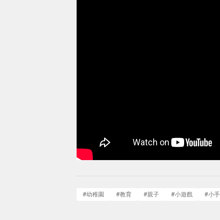
#
幼稚園
#
教育
#
親子
#
小遊戲
#
小手