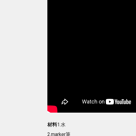
材料
1.水
2.marker筆