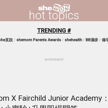
hot topics
TRENDING #
she直說
/
shemom Parents Awards
/
shehealth
/
BB濕疹
/
備
ADVERTISEMENT
X Fairchild Junior Academy