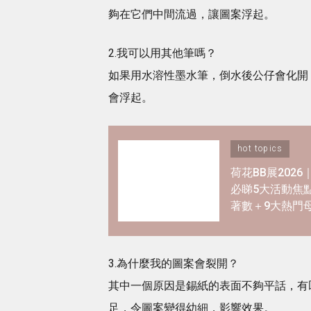
夠在它們中間流過，讓圖案浮起。
2.我可以用其他筆嗎？
如果用水溶性墨水筆，倒水後公仔會化開
會浮起。
hot topics
荷花BB展202
必睇5大活動焦
著數＋9大熱門
優惠懶人包！
3.為什麼我的圖案會裂開？
其中一個原因是錫紙的表面不夠平話，有凹
足，令圖案變得幼細，影響效果。