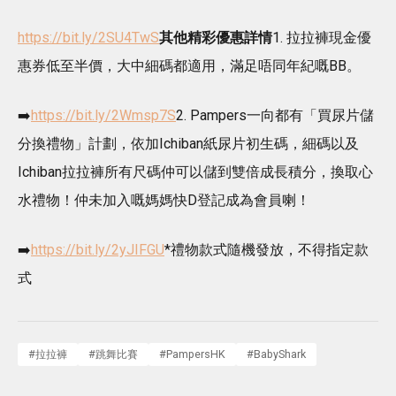
https://bit.ly/2SU4TwS
其他精彩優惠詳情
1. 拉拉褲現金優
惠券低至半價，大中細碼都適用，滿足唔同年紀嘅BB。
➡️
https://bit.ly/2Wmsp7S
2. Pampers一向都有「買尿片儲
分換禮物」計劃，依加Ichiban紙尿片初生碼，細碼以及
Ichiban拉拉褲所有尺碼仲可以儲到雙倍成長積分，換取心
水禮物！仲未加入嘅媽媽快D登記成為會員喇！
➡️
https://bit.ly/2yJIFGU
*禮物款式隨機發放，不得指定款
式
#
拉拉褲
#
跳舞比賽
#
PampersHK
#
BabyShark