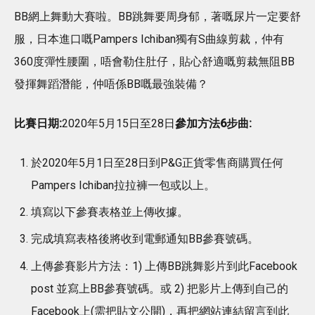
BB網上舞動大賽啦。BB跳舞要周身郁，著嘅尿片一定要舒
服，日本進口嘅Pampers Ichiban獨有S曲線剪裁，仲有
360度彈性腰圍，唔會勒住肚仔，貼心舒適嘅剪裁無阻BB
發揮舞蹈潛能，仲唔係BB嘅最強裝備？
比賽日期:
2020年5月15日至28日
參加方法6步曲:
於2020年5月1日至28日到P&G正貨零售商購買任何
Pampers Ichiban拉拉褲一包或以上。
填寫以下參賽表格並上傳收據。
完成填寫表格後將收到電郵通知BB參賽號碼。
上傳參賽影片方法：1) 上傳BB跳舞影片到此Facebook
post 並寫上BB參賽號碼。或 2) 把影片上傳到自己的
Facebook上(需把貼文公開)，再把網站連結留言到此