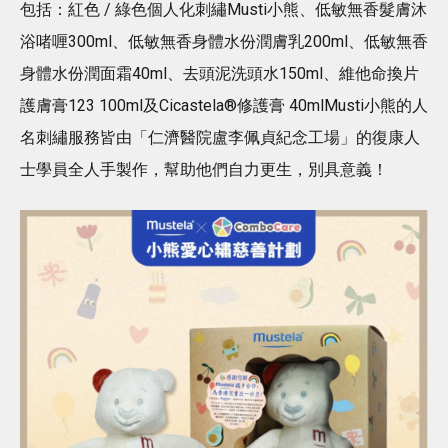
包括：紅色 / 綠色個人化刺繡Musti小熊、低敏無香髮膚沐
浴啫喱300ml、低敏無香身體水份潤膚乳200ml、低敏無香
身體水份潤面霜40ml、去頭泥洗頭水150ml、維他命換片
護膚膏123 100ml及Cicastela®修護膏 40mlMusti小熊的人
名刺繡服務皆由「仁濟醫院盧李佩貞紀念工場」的復康人
士學員全人手製作，幫助他們自力更生，別具意義！