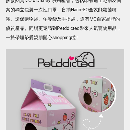
多款熱賣MO x Disney 系列產品，包括印有迪士尼朋友圖
案的獨立包裝一次性口罩、盲抽Nano-EO全效能殺菌噴
霧、環保購物袋、午餐袋及手提袋，還有MO自家品牌的
優質產品。同場更邀請到Petddicted帶來人氣寵物用品，
一於帶埋摯愛親朋開心shopping啦！