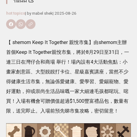
hot topics
| by
mabel shek
|
2025-08-26
【 shemom Keep It Together 親悅市集】由shemom主辦
首個Keep It Together親悅市集，將於8月29日至31日，一
連三日在灣仔合和商場 舉行！場內設有4大活動焦點：小
畫家創意區、大型靚靚打卡位、星級嘉賓講座，當然不少
得健康生活市集，無論係愛健康、愛學習、愛錫寵物、愛
好運動，抑或崇尚生活品味嘅一家大細連毛孩都啱玩、啱
買！入場有機會可贈價值超過$1,500豐富禮品包，數量有
限，送完即止。入場前預先睇市集攻略，密切留意！