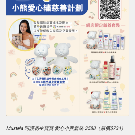
Mustela 呵護初生寶寶 愛心小熊套裝 $588（原價$734）