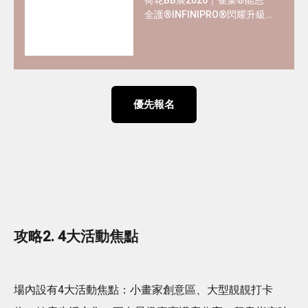
全護®INFINIPRO®閃耀升級
率先睇皇牌產品半價禮遇
✿+獨家精彩禮遇
優先報名
攻略2. 4大活動焦點
場內設有4大活動焦點：小畫家創意區、大型靚靚打卡