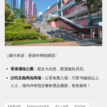
（圖片來源：香港科學館網頁）
香港濕地公園
：親近大自然，觀賞鱷魚貝貝。
沙田及跑馬地馬場：
公眾免費入場；只限18歲或以上
人士，場內仲有指定餐飲禮品優惠，爸爸最啱！
#
免費活動
#
shemom話你知
#
七一回歸
#
2026年