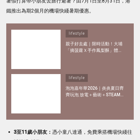
暑假打算帶小朋友去旅行避暑？由7月1日至8月31日，港
鐵推出為期2個月的機場快綫暑期優惠。
lifestyle
親子好去處｜限時活動！大埔
「摘菠蘿Ｘ手作鳳梨酥」體驗
團 有機農莊一日遊！4大活動
亮點：實體農夫體驗＋化身小
廚神
lifestyle
泡泡嘉年華2026｜炎炎夏日齊
齊玩泡 放電＋藝術＋STEAM
玩住學
3至11歲小朋友：
憑小童八達通，免費乘搭機場快綫往