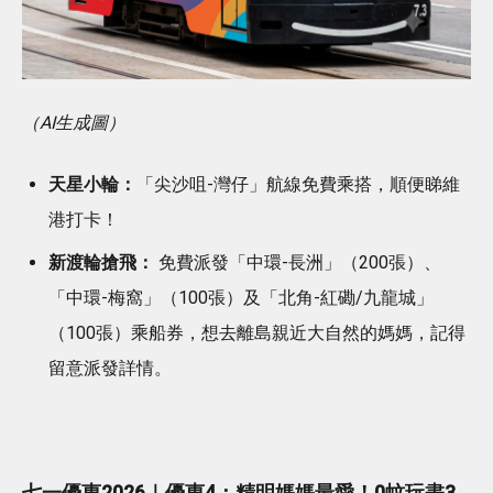
（AI生成圖）
天星小輪：
「尖沙咀-灣仔」航線免費乘搭，順便睇維
港打卡！
新渡輪搶飛：
免費派發「中環-長洲」（200張）、
「中環-梅窩」（100張）及「北角-紅磡/九龍城」
（100張）乘船券，想去離島親近大自然的媽媽，記得
留意派發詳情。
七一優惠2026｜優惠4：精明媽媽最愛！0蚊玩盡3